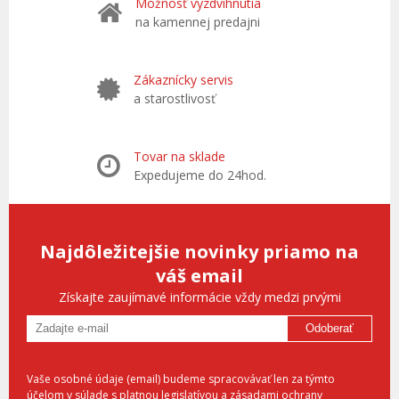
Možnosť vyzdvihnutia
na kamennej predajni
Zákaznícky servis
a starostlivosť
Tovar na sklade
Expedujeme do 24hod.
Najdôležitejšie novinky priamo na
váš email
Získajte zaujímavé informácie vždy medzi prvými
Odoberať
Vaše osobné údaje (email) budeme spracovávať len za týmto
účelom v súlade s platnou legislatívou a zásadami ochrany