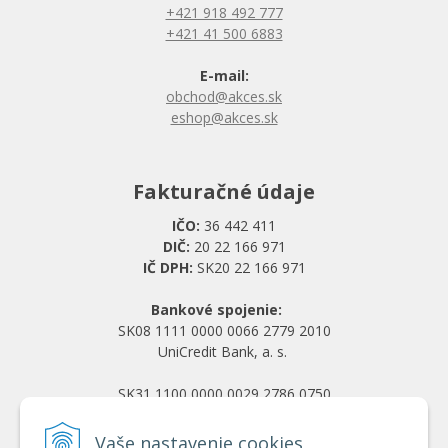
+421 918 492 777
+421 41 500 6883
E-mail:
obchod@akces.sk
eshop@akces.sk
Fakturačné údaje
IČO:
36 442 411
DIČ:
20 22 166 971
IČ DPH:
SK20 22 166 971
Bankové spojenie:
SK08 1111 0000 0066 2779 2010
UniCredit Bank, a. s.
SK31 1100 0000 0029 2786 0750
Tatra banka, a. s.
Vaše nastavenie cookies