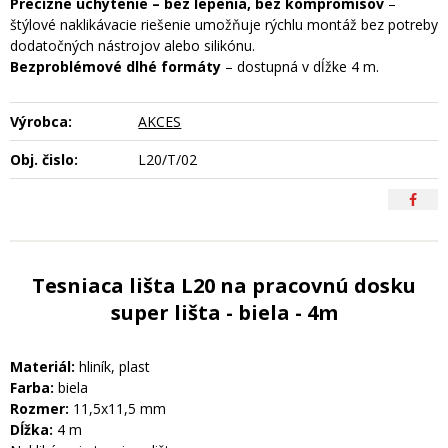
Precízne uchytenie – bez lepenia, bez kompromisov
–
štýlové naklikávacie riešenie umožňuje rýchlu montáž bez potreby
dodatočných nástrojov alebo silikónu.
Bezproblémové dlhé formáty
– dostupná v dĺžke 4 m.
Výrobca:
AKCES
Obj. čislo:
L20/T/02
Tesniaca lišta L20 na pracovnú dosku
super lišta - biela - 4m
Materiál:
hliník, plast
Farba:
biela
Rozmer:
11,5x11,5 mm
Dĺžka:
4 m