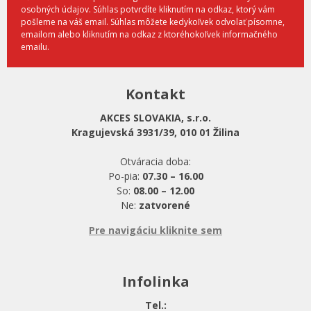
osobných údajov. Súhlas potvrdíte kliknutím na odkaz, ktorý vám
pošleme na váš email. Súhlas môžete kedykoľvek odvolať písomne,
emailom alebo kliknutím na odkaz z ktoréhokoľvek informačného
emailu.
Kontakt
AKCES SLOVAKIA, s.r.o.
Kragujevská 3931/39, 010 01 Žilina
Otváracia doba:
Po-pia:
07.30 – 16.00
So:
08.00 – 12.00
Ne:
zatvorené
Pre navigáciu kliknite sem
Infolinka
Tel.: