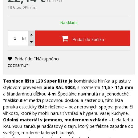
s DPH / ks
18 €
bez DPH / ks
Na sklade
ks
Pridať do košíka
Pridať do "Nákupného
zoznamu"
Tesniaca lišta L20 Super lišta je
kombinácia hliníka a plastu v
štýlovom prevedení
biela RAL 9003
, s rozmermi
11,5 × 11,5 mm
a štandardnou dĺžkou
4 m
. Špeciálne navrhnutá na jednoduché
"nakliknutie" medzi pracovnou doskou a zástenou, táto lišta
ponúka esteticky čisté riešenie – bez nerovných spojov, prachu či
vlhkosti, ktoré by mohli narušiť vzhľad a hygienu vašej kuchyne.
Odolný materiál v jemnom, modernom vzhľade
– biela farba
RAL 9003 zaručuje nadčasový dizajn, ktorý perfektne zapadne do
svetlých, moderne ladených kuchýň.