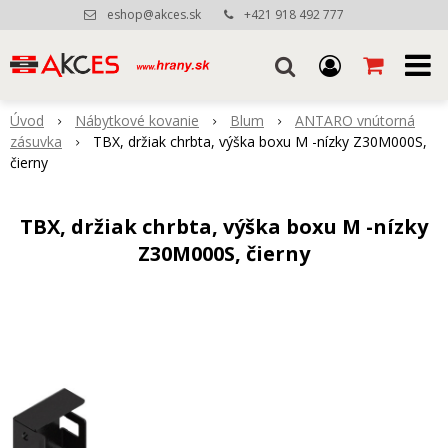
eshop@akces.sk
+421 918 492 777
Úvod
Nábytkové kovanie
Blum
ANTARO vnútorná
zásuvka
TBX, držiak chrbta, výška boxu M -nízky Z30M000S,
čierny
TBX, držiak chrbta, výška boxu M -nízky
Z30M000S, čierny