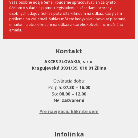
Vaše osobné údaje (email) budeme spracovávať len za týmto
účelom v súlade s platnou legislatívou a zásadami ochrany
osobných údajov. Súhlas potvrdíte kliknutím na odkaz, ktorý vám
pošleme na váš email. Súhlas môžete kedykoľvek odvolať písomne,
emailom alebo kliknutím na odkaz z ktoréhokoľvek informačného
emailu.
Kontakt
AKCES SLOVAKIA, s.r.o.
Kragujevská 3931/39, 010 01 Žilina
Otváracia doba:
Po-pia:
07.30 – 16.00
So:
08.00 – 12.00
Ne:
zatvorené
Pre navigáciu kliknite sem
Infolinka