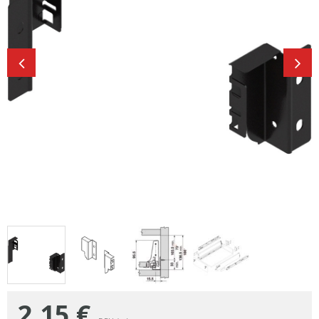
2,15
€