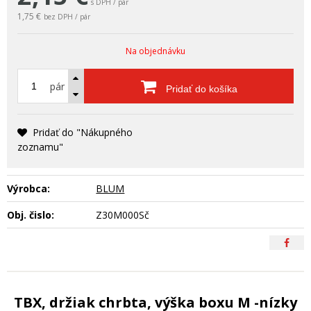
s DPH / pár
1,75 €
bez DPH / pár
Na objednávku
pár
Pridať do košíka
Pridať do "Nákupného
zoznamu"
Výrobca:
BLUM
Obj. čislo:
Z30M000Sč
TBX, držiak chrbta, výška boxu M -nízky