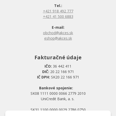
Tel.:
+421 918 492 777
+421 41 500 6883
E-mail:
obchod@akces.sk
eshop@akces.sk
Fakturačné údaje
IČO:
36 442 411
DIČ:
20 22 166 971
IČ DPH:
SK20 22 166 971
Bankové spojenie:
SK08 1111 0000 0066 2779 2010
UniCredit Bank, a. s.
SK31 1100 0000 0029 2786 0750
Tatra banka, a. s.