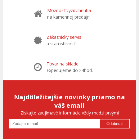
Možnosť vyzdvihnutia
na kamennej predajni
Zákaznícky servis
a starostlivosť
Tovar na sklade
Expedujeme do 24hod.
Najdôležitejšie novinky priamo na
váš email
Získajte zaujímavé informácie vždy medzi prvými
Odoberať