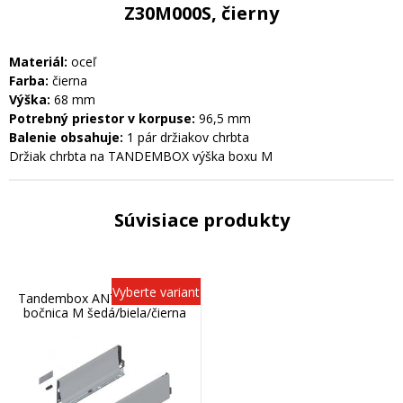
Z30M000S, čierny
Materiál:
oceľ
Farba:
čierna
Výška:
68 mm
Potrebný priestor v korpuse:
96,5 mm
Balenie obsahuje:
1 pár držiakov chrbta
Držiak chrbta na TANDEMBOX výška boxu M
Súvisiace produkty
Vyberte variant
Tandembox ANTARO stredná
bočnica M šedá/biela/čierna