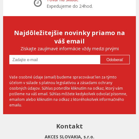
Expedujeme do 24hod.
Najdôležitejšie novinky priamo na
váš email
Získajte zaujímavé informácie vždy medzi prvými
Odoberať
Vaše osobné údaje (email) budeme spracovávať len za týmto
účelom v súlade s platnou legislatívou a zásadami ochrany
osobných údajov. Súhlas potvrdíte kliknutím na odkaz, ktorý vám
pošleme na váš email. Súhlas môžete kedykoľvek odvolať písomne,
emailom alebo kliknutím na odkaz z ktoréhokoľvek informačného
emailu.
Kontakt
AKCES SLOVAKIA, s.r.o.