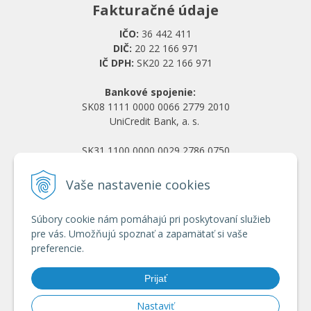
Fakturačné údaje
IČO:
36 442 411
DIČ:
20 22 166 971
IČ DPH:
SK20 22 166 971
Bankové spojenie:
SK08 1111 0000 0066 2779 2010
UniCredit Bank, a. s.
SK31 1100 0000 0029 2786 0750
Tatra banka, a. s.
Vaše nastavenie cookies
Všetko o nákupe
Súbory cookie nám pomáhajú pri poskytovaní služieb
Obchodné podmienky
pre vás. Umožňujú spoznať a zapamätať si vaše
Ochrana osobných údajov
preferencie.
Reklamačný poriadok
Doprava a platba
Prijať
Registrácia veľkoobchod
Nastaviť