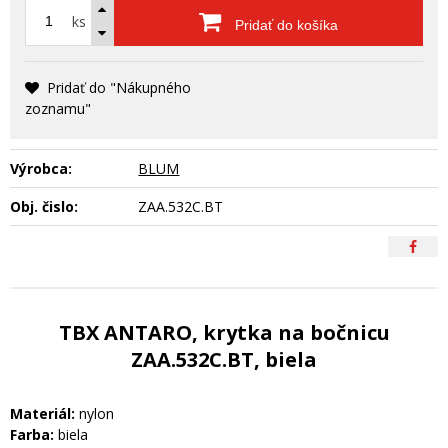
ks
Pridať do košíka
Pridať do "Nákupného
zoznamu"
Výrobca:
BLUM
Obj. čislo:
ZAA.532C.BT
TBX ANTARO, krytka na bočnicu
ZAA.532C.BT, biela
Materiál:
nylon
Farba:
biela