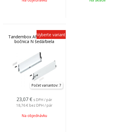
Na objednávku
Na sklade
Vyberte variant
Tandembox ANTARO nízka
bočnica N šedá/biela
Počet variantov: 7
23,07
€
s DPH / pár
18,76 €
bez DPH / pár
Na objednávku