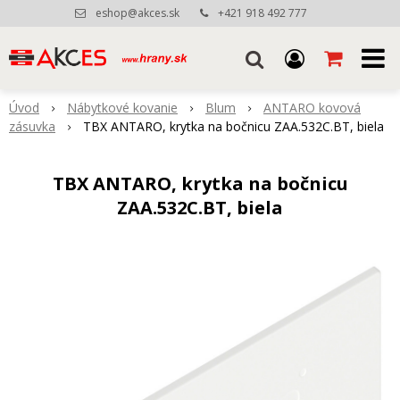
eshop@akces.sk
+421 918 492 777
Úvod
Nábytkové kovanie
Blum
ANTARO kovová
zásuvka
TBX ANTARO, krytka na bočnicu ZAA.532C.BT, biela
TBX ANTARO, krytka na bočnicu
ZAA.532C.BT, biela