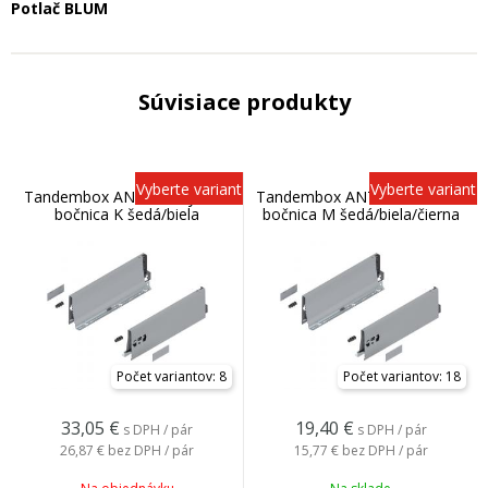
Potlač BLUM
Súvisiace produkty
Vyberte variant
Vyberte variant
Tandembox ANTARO vysoká
Tandembox ANTARO stredná
bočnica K šedá/biela
bočnica M šedá/biela/čierna
Počet variantov: 8
Počet variantov: 18
33,05
€
19,40
€
s DPH / pár
s DPH / pár
26,87 €
bez DPH / pár
15,77 €
bez DPH / pár