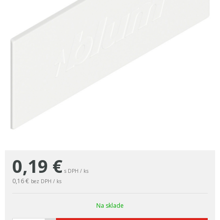
0,19
€
s DPH / ks
0,16 €
bez DPH / ks
Na sklade