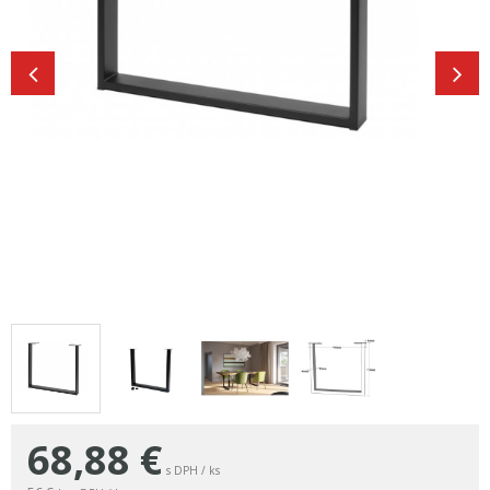
68,88
€
s DPH / ks