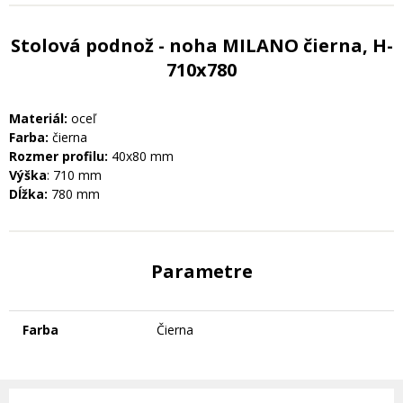
Stolová podnož - noha MILANO čierna, H-
710x780
Materiál:
oceľ
Farba:
čierna
Rozmer profilu:
40x80 mm
Výška
: 710 mm
Dĺžka:
780 mm
Parametre
Farba
Čierna