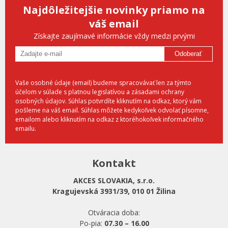
Najdôležitejšie novinky priamo na
váš email
Získajte zaujímavé informácie vždy medzi prvými
Odoberať
Vaše osobné údaje (email) budeme spracovávať len za týmto
účelom v súlade s platnou legislatívou a zásadami ochrany
osobných údajov. Súhlas potvrdíte kliknutím na odkaz, ktorý vám
pošleme na váš email. Súhlas môžete kedykoľvek odvolať písomne,
emailom alebo kliknutím na odkaz z ktoréhokoľvek informačného
emailu.
Kontakt
AKCES SLOVAKIA, s.r.o.
Kragujevská 3931/39, 010 01 Žilina
Otváracia doba:
Po-pia:
07.30 – 16.00