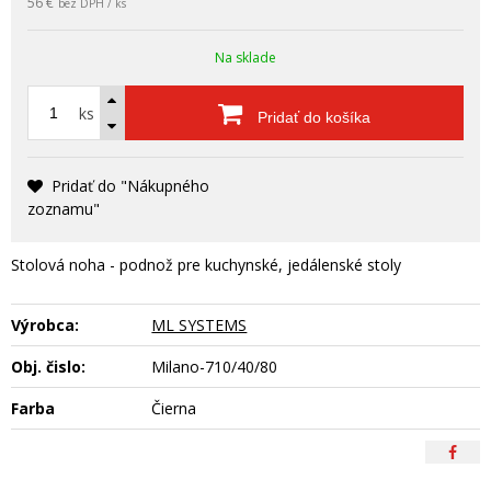
56 €
bez DPH / ks
Na sklade
ks
Pridať do košíka
Pridať do "Nákupného
zoznamu"
Stolová noha - podnož pre kuchynské, jedálenské stoly
Výrobca:
ML SYSTEMS
Obj. čislo:
Milano-710/40/80
Farba
Čierna