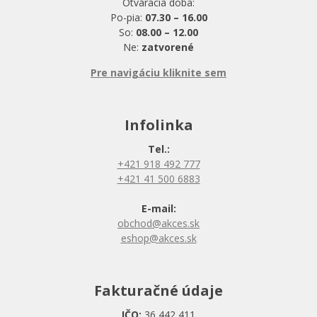
Otváracia doba:
Po-pia:
07.30 – 16.00
So:
08.00 – 12.00
Ne:
zatvorené
Pre navigáciu kliknite sem
Infolinka
Tel.:
+421 918 492 777
+421 41 500 6883
E-mail:
obchod@akces.sk
eshop@akces.sk
Fakturačné údaje
IČO:
36 442 411