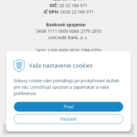
DIČ:
20 22 166 971
IČ DPH:
SK20 22 166 971
Bankové spojenie:
SK08 1111 0000 0066 2779 2010
UniCredit Bank, a. s.
SK31 1100 0000 0029 2786 0750
Tatra banka, a. s.
Vaše nastavenie cookies
Všetko o nákupe
Súbory cookie nám pomáhajú pri poskytovaní služieb
Obchodné podmienky
pre vás. Umožňujú spoznať a zapamätať si vaše
Ochrana osobných údajov
preferencie.
Reklamačný poriadok
Doprava a platba
Prijať
Registrácia veľkoobchod
Nastaviť
© 2026 HRANY.SK •
NextShop
&
e-shop Pohoda Connector
by
NextCom s.r.o.