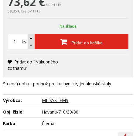
73,62
€
s DPH / ks
59,85 €
bez DPH / ks
Na sklade
ks
Pridať do košíka
Pridať do "Nákupného
zoznamu"
Stolová noha - podnož pre kuchynské, jedálenské stoly
Výrobca:
ML SYSTEMS
Obj. čislo:
Havana-710/30/80
Farba
Čierna