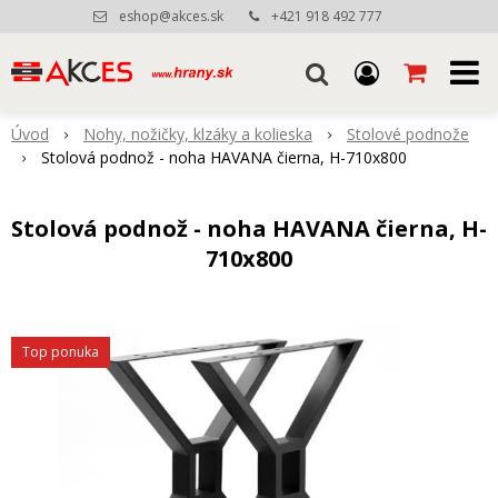
eshop@akces.sk
+421 918 492 777
Úvod
Nohy, nožičky, klzáky a kolieska
Stolové podnože
Stolová podnož - noha HAVANA čierna, H-710x800
Stolová podnož - noha HAVANA čierna, H-
710x800
Top ponuka