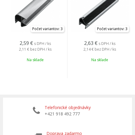
Počet variantov: 3
Počet variantov: 3
2,59
€
2,63
€
s DPH / ks
s DPH / ks
2,11 €
bez DPH / ks
2,14 €
bez DPH / ks
Na sklade
Na sklade
Telefonické objednávky
+421 918 492 777
Doprava zadarmo