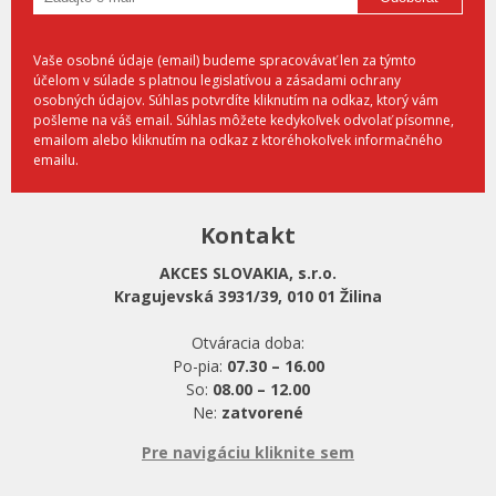
Vaše osobné údaje (email) budeme spracovávať len za týmto
účelom v súlade s platnou legislatívou a zásadami ochrany
osobných údajov. Súhlas potvrdíte kliknutím na odkaz, ktorý vám
pošleme na váš email. Súhlas môžete kedykoľvek odvolať písomne,
emailom alebo kliknutím na odkaz z ktoréhokoľvek informačného
emailu.
Kontakt
AKCES SLOVAKIA, s.r.o.
Kragujevská 3931/39, 010 01 Žilina
Otváracia doba:
Po-pia:
07.30 – 16.00
So:
08.00 – 12.00
Ne:
zatvorené
Pre navigáciu kliknite sem