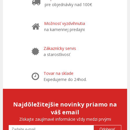
pre objednávky nad 100€
Možnosť vyzdvihnutia
na kamennej predajni
Zákaznícky servis
a starostlivosť
Tovar na sklade
Expedujeme do 24hod.
Najdôležitejšie novinky priamo na
váš email
Získajte zaujímavé informácie vždy medzi prvými
Odoberať