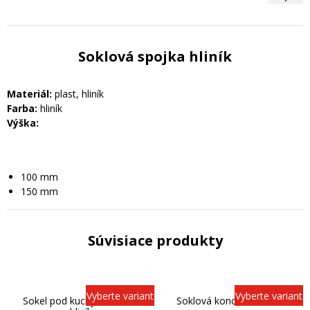
Soklová spojka hliník
Materiál:
plast, hliník
Farba:
hliník
Výška:
100 mm
150 mm
Súvisiace produkty
Vyberte variant
Vyberte variant
Sokel pod kuchynskú linku
Soklová koncovka šedá