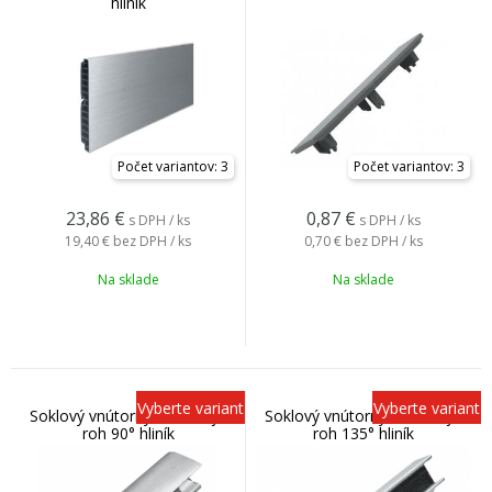
hliník
Počet variantov: 3
Počet variantov: 3
23,86
€
0,87
€
s DPH / ks
s DPH / ks
19,40 €
bez DPH / ks
0,70 €
bez DPH / ks
Na sklade
Na sklade
Vyberte variant
Vyberte variant
Soklový vnútorný a vonkajší
Soklový vnútorný a vonkajší
roh 90° hliník
roh 135° hliník