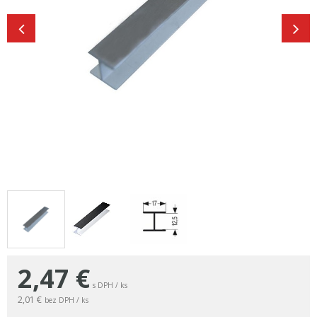
2,47
€
s DPH / ks
2,01 €
bez DPH / ks