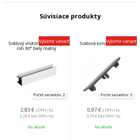
Súvisiace produkty
Vyberte variant
Vyberte variant
Soklový vnútorný a vonkajší
Soklová koncovka šedá
roh 90° biely matný
Počet variantov: 2
Počet variantov: 3
2,83
€
0,87
€
s DPH / ks
s DPH / ks
2,30 €
bez DPH / ks
0,70 €
bez DPH / ks
Na sklade
Na sklade