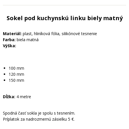
Sokel pod kuchynskú linku biely matný
Materiál:
plast, hliníková fólia, silikónové tesnenie
Farba:
biela matná
Výška:
100 mm
120 mm
150 mm
Dĺžka:
4 metre
Spodná časť sokla je spolu s tesnením.
Príplatok za nadrozmernú zásielku 5 €.