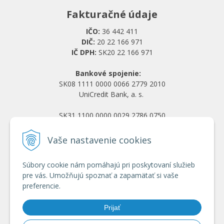
Fakturačné údaje
IČO:
36 442 411
DIČ:
20 22 166 971
IČ DPH:
SK20 22 166 971
Bankové spojenie:
SK08 1111 0000 0066 2779 2010
UniCredit Bank, a. s.
SK31 1100 0000 0029 2786 0750
Tatra banka, a. s.
Vaše nastavenie cookies
Všetko o nákupe
Súbory cookie nám pomáhajú pri poskytovaní služieb
Obchodné podmienky
pre vás. Umožňujú spoznať a zapamätať si vaše
Ochrana osobných údajov
preferencie.
Reklamačný poriadok
Doprava a platba
Prijať
Registrácia veľkoobchod