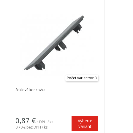
Počet variantov: 3
Soklová koncovka
0,87
€
Vyberte
s DPH / ks
variant
0,70 €
bez DPH / ks