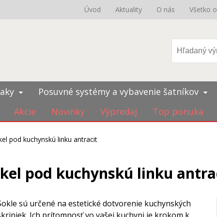
Úvod
Aktuality
O nás
Všetko 
iaky
Posuvné systémy a vybavenie šatníkov
Akcie
Novinky
Výpredaj
Top ponuka
el pod kuchynskú linku antracit
kel pod kuchynskú linku antra
Sokle sú určené na estetické dotvorenie kuchynských
skriniek. Ich prítomnosť vo vašej kuchyni je krokom k