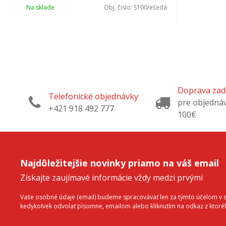
Na sklade
Obj. čislo:
S100/ešedá
Doprava za
Telefonické objednávky
pre objedná
+421 918 492 777
100€
Najdôležitejšie novinky priamo na váš email
Získajte zaujímavé informácie vždy medzi prvými
Vaše osobné údaje (email) budeme spracovávať len za týmto účelom v sú
kedykoľvek odvolať písomne, emailom alebo kliknutím na odkaz z ktor