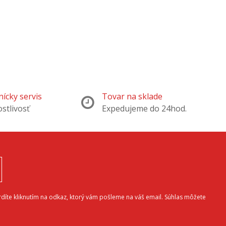
ícky servis
Tovar na sklade
ostlivosť
Expedujeme do 24hod.
díte kliknutím na odkaz, ktorý vám pošleme na váš email. Súhlas môžete