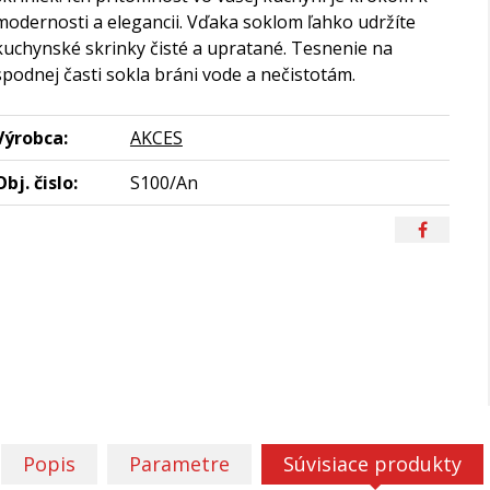
modernosti a elegancii. Vďaka soklom ľahko udržíte
kuchynské skrinky čisté a upratané. Tesnenie na
spodnej časti sokla bráni vode a nečistotám.
Výrobca:
AKCES
Obj. čislo:
S100/An
Popis
Parametre
Súvisiace produkty