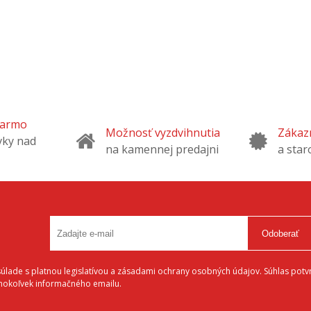
darmo
Možnosť vyzdvihnutia
Zákazn
vky nad
na kamennej predajni
a star
Odoberať
lade s platnou legislatívou a zásadami ochrany osobných údajov. Súhlas potvr
éhokoľvek informačného emailu.