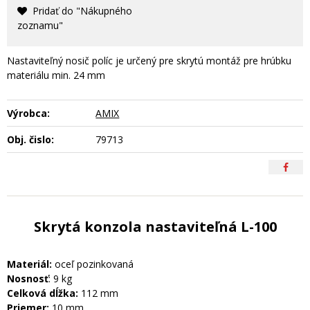
Pridať do "Nákupného
zoznamu"
Nastaviteľný nosič políc je určený pre skrytú montáž pre hrúbku
materiálu min. 24 mm
Výrobca:
AMIX
Obj. čislo:
79713
Skrytá konzola nastaviteľná L-100
Materiál:
oceľ pozinkovaná
Nosnosť
: 9 kg
Celková dĺžka:
112 mm
Priemer:
10 mm