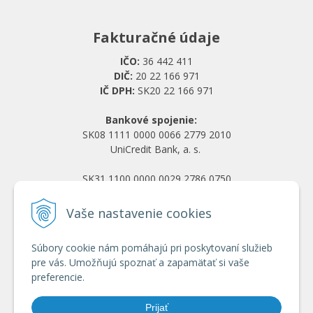
Fakturačné údaje
IČO:
36 442 411
DIČ:
20 22 166 971
IČ DPH:
SK20 22 166 971
Bankové spojenie:
SK08 1111 0000 0066 2779 2010
UniCredit Bank, a. s.
SK31 1100 0000 0029 2786 0750
Tatra banka, a. s.
Vaše nastavenie cookies
Všetko o nákupe
Súbory cookie nám pomáhajú pri poskytovaní služieb
Obchodné podmienky
pre vás. Umožňujú spoznať a zapamätať si vaše
Ochrana osobných údajov
preferencie.
Reklamačný poriadok
Doprava a platba
Prijať