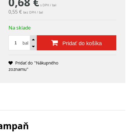
0,68
€
s DPH / bal
0,55 €
bez DPH / bal
Na sklade
bal
Pridať do košíka
Pridať do "Nákupného
zoznamu"
šampaň