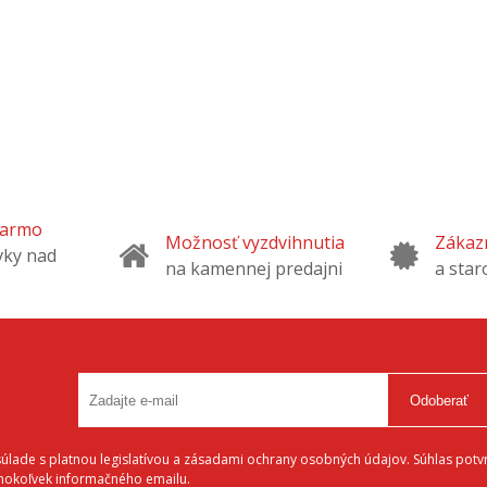
darmo
Možnosť vyzdvihnutia
Zákazn
vky nad
na kamennej predajni
a star
Odoberať
lade s platnou legislatívou a zásadami ochrany osobných údajov. Súhlas potvr
éhokoľvek informačného emailu.