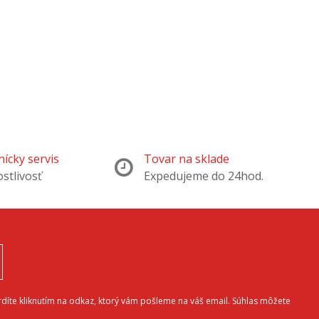
ícky servis
Tovar na sklade
ostlivosť
Expedujeme do 24hod.
díte kliknutím na odkaz, ktorý vám pošleme na váš email. Súhlas môžete