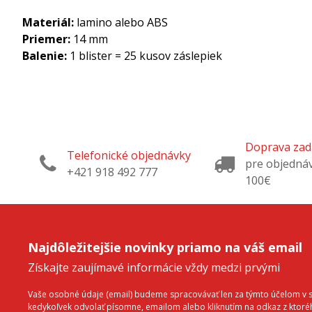
Materiál:
lamino alebo ABS
Priemer:
14 mm
Balenie:
1 blister = 25 kusov záslepiek
Doprava za
Telefonické objednávky
pre objedná
+421 918 492 777
100€
Najdôležitejšie novinky priamo na váš email
Získajte zaujímavé informácie vždy medzi prvými
Vaše osobné údaje (email) budeme spracovávať len za týmto účelom v sú
kedykoľvek odvolať písomne, emailom alebo kliknutím na odkaz z ktor