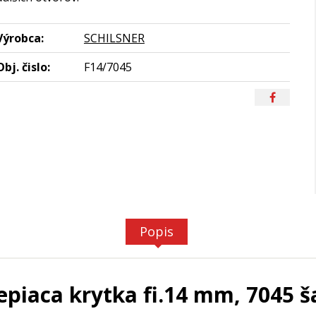
Výrobca:
SCHILSNER
Obj. čislo:
F14/7045
Popis
piaca krytka fi.14 mm, 7045 