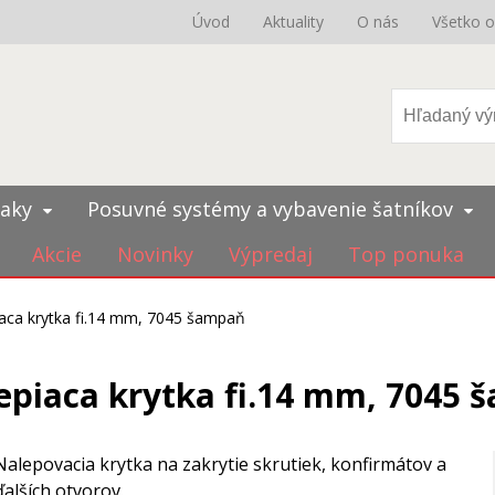
Úvod
Aktuality
O nás
Všetko 
iaky
Posuvné systémy a vybavenie šatníkov
Akcie
Novinky
Výpredaj
Top ponuka
aca krytka fi.14 mm, 7045 šampaň
piaca krytka fi.14 mm, 7045 
Nalepovacia krytka na zakrytie skrutiek, konfirmátov a
ďalších otvorov.