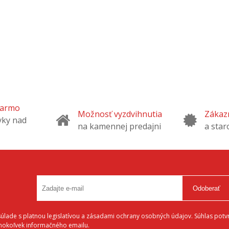
darmo
Možnosť vyzdvihnutia
Zákazn
vky nad
na kamennej predajni
a star
Odoberať
lade s platnou legislatívou a zásadami ochrany osobných údajov. Súhlas potvr
éhokoľvek informačného emailu.