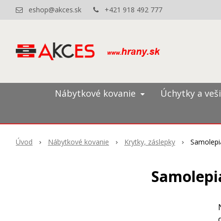
eshop@akces.sk
+421 918 492 777
Nábytkové kovanie
Úchytky a veš
Úvod
Nábytkové kovanie
Krytky, záslepky
Samolepia
Samolepia