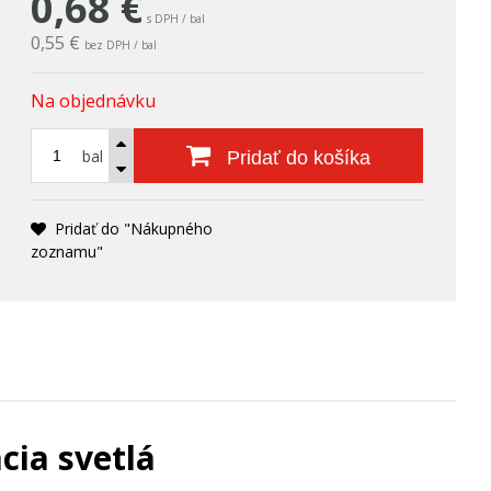
0,68
€
s DPH / bal
0,55 €
bez DPH / bal
Na objednávku
bal
Pridať do košíka
Pridať do "Nákupného
zoznamu"
cia svetlá