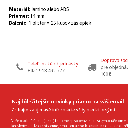
Materiál:
lamino alebo ABS
Priemer:
14 mm
Balenie:
1 blister = 25 kusov záslepiek
Doprava za
Telefonické objednávky
pre objedná
+421 918 492 777
100€
Najdôležitejšie novinky priamo na váš email
Získajte zaujímavé informácie vždy medzi prvými
Vaše osobné údaje (email) budeme spracovávať len za týmto účelom v sú
kedykoľvek odvolať písomne, emailom alebo kliknutím na odkaz z ktor