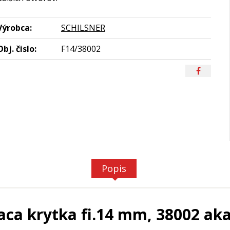
Výrobca:
SCHILSNER
Obj. čislo:
F14/38002
Popis
ca krytka fi.14 mm, 38002 aka