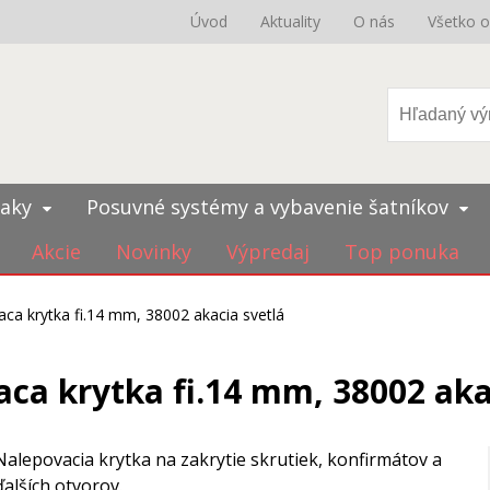
Úvod
Aktuality
O nás
Všetko 
iaky
Posuvné systémy a vybavenie šatníkov
Akcie
Novinky
Výpredaj
Top ponuka
ca krytka fi.14 mm, 38002 akacia svetlá
ca krytka fi.14 mm, 38002 aka
Nalepovacia krytka na zakrytie skrutiek, konfirmátov a
ďalších otvorov.