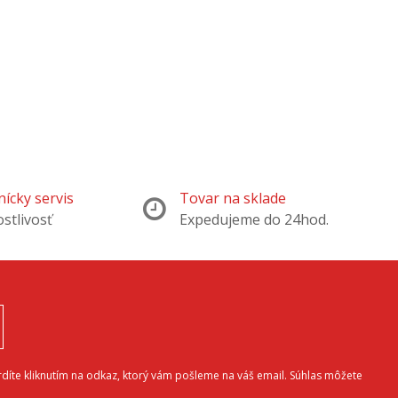
ícky servis
Tovar na sklade
ostlivosť
Expedujeme do 24hod.
díte kliknutím na odkaz, ktorý vám pošleme na váš email. Súhlas môžete