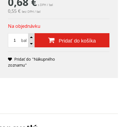
0,68
€
s DPH / bal
0,55 €
bez DPH / bal
Na objednávku
bal
Pridať do košíka
Pridať do "Nákupného
zoznamu"