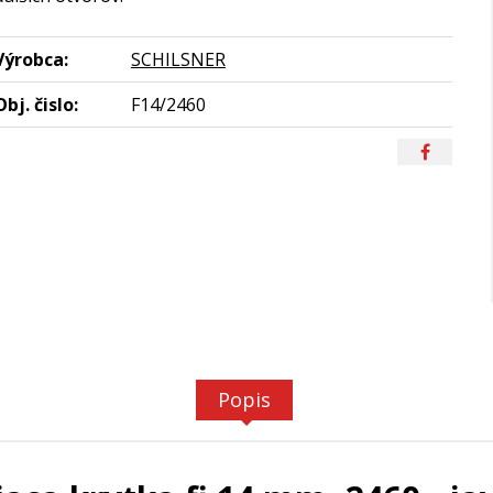
Výrobca:
SCHILSNER
Obj. čislo:
F14/2460
Popis