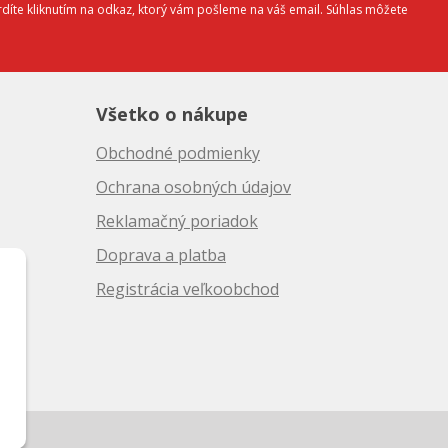
díte kliknutím na odkaz, ktorý vám pošleme na váš email. Súhlas môžete
Všetko o nákupe
Obchodné podmienky
Ochrana osobných údajov
Reklamačný poriadok
Doprava a platba
10
Registrácia veľkoobchod
50