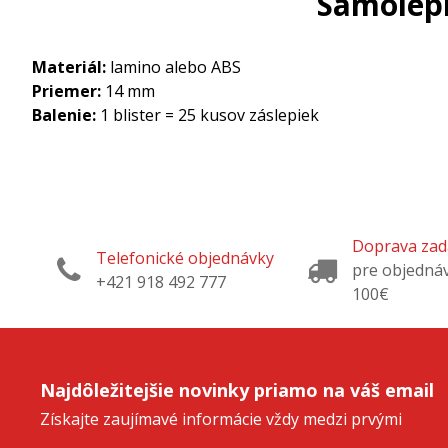
Samolepi
Materiál:
lamino alebo ABS
Priemer:
14 mm
Balenie:
1 blister = 25 kusov záslepiek
Doprava za
Telefonické objednávky
pre objedná
+421 918 492 777
100€
Najdôležitejšie novinky priamo na váš email
Získajte zaujímavé informácie vždy medzi prvými