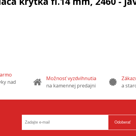
aca krytka fi.14 mm, 2460 - jav
darmo
Možnosť vyzdvihnutia
Zákazn
vky nad
na kamennej predajni
a star
Odoberať