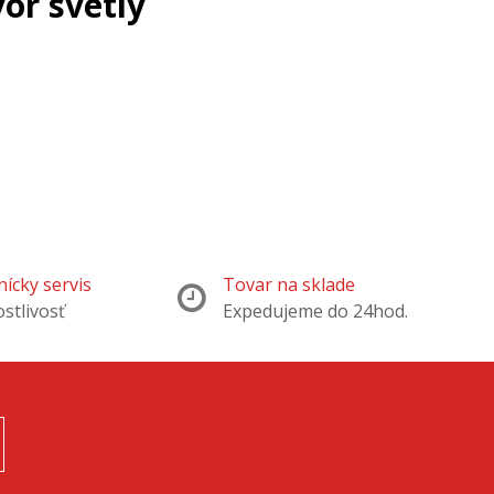
or svetlý
ícky servis
Tovar na sklade
ostlivosť
Expedujeme do 24hod.