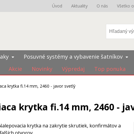
Úvod
Aktuality
O nás
Všetko 
iaky
Posuvné systémy a vybavenie šatníkov
Akcie
Novinky
Výpredaj
Top ponuka
ca krytka fi.14 mm, 2460 - javor svetlý
aca krytka fi.14 mm, 2460 - jav
Nalepovacia krytka na zakrytie skrutiek, konfirmátov a
ďalších otvorov.