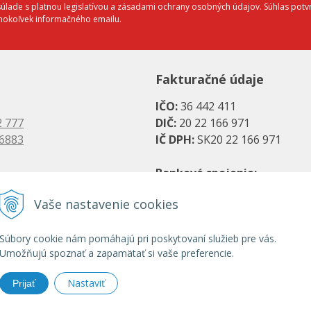
lade s platnou legislatívou a zásadami ochrany osobných údajov. Súhlas potvr
éhokoľvek informačného emailu.
Fakturačné údaje
IČO:
36 442 411
2 777
DIČ:
20 22 166 971
 6883
IČ DPH:
SK20 22 166 971
Bankové spojenie:
es.sk
SK08 1111 0000 0066 2779 20
Vaše nastavenie cookies
s.sk
UniCredit Bank, a. s.
SK31 1100 0000 0029 2786 07
Súbory cookie nám pomáhajú pri poskytovaní služieb pre vás.
Umožňujú spoznať a zapamätať si vaše preferencie.
Tatra banka, a. s.
Nastaviť
Prijať
© 2026 HRANY.SK •
NextShop
&
e-shop Pohoda Connector
by
NextCom s.r.o.