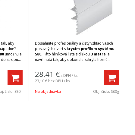
 tak, aby
Dosiahnite profesionálny a čistý vzhľad vašich
 nápadne?
posuvných dverí s
krycím profilom systému
80
umožňuje
S80
. Táto hliníková lišta s dĺžkou
3 metre
je
 do stropu
navrhnutá tak, aby dokonale zakryla hornú
oru
vodiacu koľajnicu a pojazdové vozíky. Výsledkom
e pre
je minimalistický dizajn, kde sú všetky
28,41
€
s DPH / ks
istý dizajn
mechanické časti skryté pred zrakom, čo
23,10 €
bez DPH / ks
tene.
podčiarkuje moderný charakter interiéru.
presne
Profil je vyrobený z kvalitného hliníka s
j. čislo:
S80h
Na objednávku
Obj. čislo:
S80g
čuje stabilitu
povrchovou úpravou, ktorá ladí s ostatnými
zaťažení
komponentmi radu S80.
Výhody:
Dokonalé maskovanie:
Efektívne skryje
medzeru medzi dverami a stropom/stenou, v
ktorej sa nachádza kovanie.
Prémiový materiál:
Ľahký, ale pevný hliník s
dlhou životnosťou a odolnosťou voči