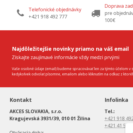
koliesok. Presné drážky zabezpečujú, že vozíky
Doprava za
nevybočujú z dráhy, čo predlžuje životnosť
Telefonické objednávky
celého kovania.
pre objedná
+421 918 492 777
100€
Najdôležitejšie novinky priamo na váš email
Získajte zaujímavé informácie vždy medzi prvými
Vaše osobné údaje (email) budeme spracovávať len za týmto účelom v sú
kedykoľvek odvolať písomne, emailom alebo kliknutím na odkaz z ktor
Kontakt
Infolinka
AKCES SLOVAKIA, s.r.o.
Tel.:
Kragujevská 3931/39, 010 01 Žilina
+421 918 49
+421 41 500
Otváracia doba: