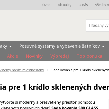
Úvod
Aktuality
O nás
Všetko 
iaky
Posuvné systémy a vybavenie šatníkov
Akcie
Novinky
Výpredaj
Top ponuka
ystémy medzi miestnosťami
Sada kovania pre 1 krídlo sklenenýc
a pre 1 krídlo sklenených dve
Vytvorte si moderný a presvetlený priestor pomocou
sklenených posuvných dverí.
Sada kovania S80 GLASS