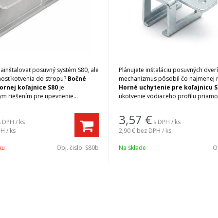
ainštalovať posuvný systém S80, ale
Plánujete inštaláciu posuvných dverí
sť kotvenia do stropu?
Bočné
mechanizmus pôsobil čo najmenej
ornej koľajnice S80
je
Horné uchytenie pre koľajnicu S
ym riešením pre upevnenie
ukotvenie vodiaceho profilu priamo
filu priamo na vertikálnu plochu
alebo do hornej časti dverného otv
o držiak je navrhnutý tak, aby presne
(nadpražia). Toto riešenie je ideáln
3,57
€
s DPH / ks
s DPH / ks
íkovou koľajnicou a zabezpečil jej
moderné interiéry, kde sa vyžaduje č
H / ks
2,90 €
bez DPH / ks
pri častom používaní dverí.
bez viditeľných bočných konzol na s
ovej úprave v
farbe hliníka
Tento držiak je navrhnutý tak, aby 
ku
Obj. čislo:
S80b
Na sklade
Ob
k nenápadne a moderne, čím
zapadol do profilu S80, čím zabezpe
vý estetický dojem zo systému
S80
.
celého systému aj pri maximálnom 
dverného krídla.