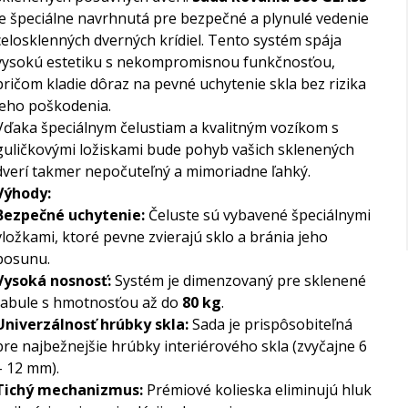
je špeciálne navrhnutá pre bezpečné a plynulé vedenie
celosklenných dverných krídiel. Tento systém spája
vysokú estetiku s nekompromisnou funkčnosťou,
pričom kladie dôraz na pevné uchytenie skla bez rizika
jeho poškodenia.
Vďaka špeciálnym čelustiam a kvalitným vozíkom s
guličkovými ložiskami bude pohyb vašich sklenených
dverí takmer nepočuteľný a mimoriadne ľahký.
Výhody:
Bezpečné uchytenie:
Čeluste sú vybavené špeciálnymi
vložkami, ktoré pevne zvierajú sklo a bránia jeho
posunu.
Vysoká nosnosť:
Systém je dimenzovaný pre sklenené
tabule s hmotnosťou až do
80 kg
.
Univerzálnosť hrúbky skla:
Sada je prispôsobiteľná
pre najbežnejšie hrúbky interiérového skla (zvyčajne 6
– 12 mm).
Tichý mechanizmus:
Prémiové kolieska eliminujú hluk