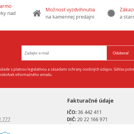
darmo
Možnosť vyzdvihnutia
Zákazn
vky nad
na kamennej predajni
a star
Odoberať
lade s platnou legislatívou a zásadami ochrany osobných údajov. Súhlas potvr
éhokoľvek informačného emailu.
Fakturačné údaje
IČO:
36 442 411
2 777
DIČ:
20 22 166 971
 6883
IČ DPH:
SK20 22 166 971