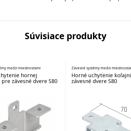
Súvisiace produkty
émy medzi miestnosťami
Závesné systémy medzi miestnosťa
hytenie hornej
Horné uchytenie koľajn
e pre závesné dvere S80
závesné dvere S80