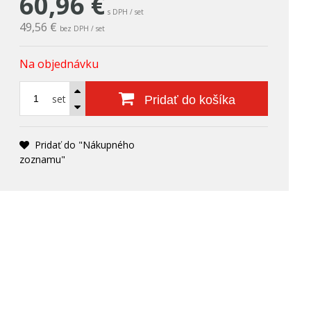
60,96
€
s DPH / set
49,56 €
bez DPH / set
Na objednávku
set
Pridať do košíka
Pridať do "Nákupného
zoznamu"