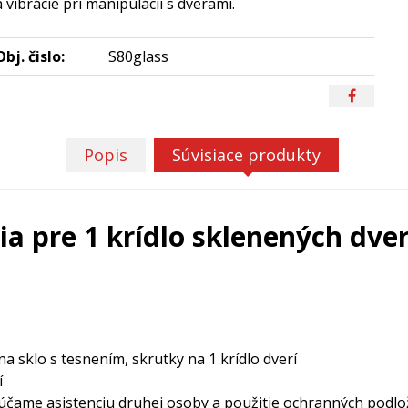
a vibrácie pri manipulácii s dverami.
Obj. čislo:
S80glass
Popis
Súvisiace produkty
a pre 1 krídlo sklenených dve
na sklo s tesnením, skrutky na 1 krídlo dverí
í
čame asistenciu druhej osoby a použitie ochranných podloži