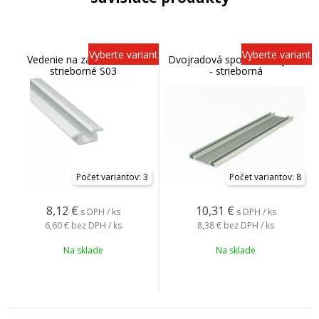
Vyberte variant
Vyberte variant
Vedenie na zafrézovanie
Dvojradová spodná koľajnica
strieborné S03
- strieborná
Počet variantov: 3
Počet variantov: 8
8,12
€
10,31
€
s DPH / ks
s DPH / ks
6,60 €
bez DPH / ks
8,38 €
bez DPH / ks
Na sklade
Na sklade