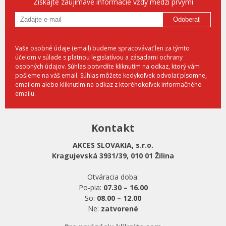
Získajte zaujímavé informácie vždy medzi prvými
Odoberať
Vaše osobné údaje (email) budeme spracovávať len za týmto
účelom v súlade s platnou legislatívou a zásadami ochrany
osobných údajov. Súhlas potvrdíte kliknutím na odkaz, ktorý vám
pošleme na váš email. Súhlas môžete kedykoľvek odvolať písomne,
emailom alebo kliknutím na odkaz z ktoréhokoľvek informačného
emailu.
Kontakt
AKCES SLOVAKIA, s.r.o.
Kragujevská 3931/39, 010 01 Žilina
Otváracia doba:
Po-pia:
07.30 – 16.00
So:
08.00 – 12.00
Ne:
zatvorené