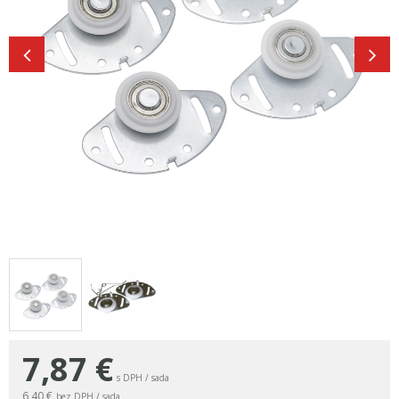
7,87
€
s DPH / sada
6,40 €
bez DPH / sada