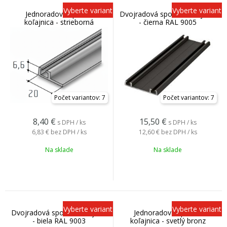
Vyberte variant
Vyberte variant
Jednoradová spodná
Dvojradová spodná koľajnica
koľajnica - strieborná
- čierna RAL 9005
Počet variantov: 7
Počet variantov: 7
8,40
€
15,50
€
s DPH / ks
s DPH / ks
6,83 €
bez DPH / ks
12,60 €
bez DPH / ks
Na sklade
Na sklade
Vyberte variant
Vyberte variant
Dvojradová spodná koľajnica
Jednoradová spodná
- biela RAL 9003
koľajnica - svetlý bronz