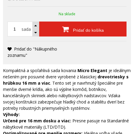
Na sklade
sada
Pridať do košíka
Pridať do "Nákupného
zoznamu"
Kompaktná a spoľahlivá sada kovania
Micro Elegant
je ideálnym
riešením pre posuvné dvere vyrobené z klasickej
drevotriesky s
hrúbkou 16 mm a viac
. Tento set je navrhnutý špeciálne pre
menšie dverné krídla, ako sú výplne komôd, botníkov,
kancelárskych skriniek alebo nábytkových nadstavcov. Vďaka
svojej konštrukcii zabezpečuje hladký chod a stabilitu dverí bez
potreby robustných priemyselných systémov.
Výhody:
Určené pre 16 mm dosku a viac:
Presne pasuje na štandardné
nábytkové materiály (LTD/DTD).
Optimalizované pre menšie rozmery:
Ideálna voľba všade