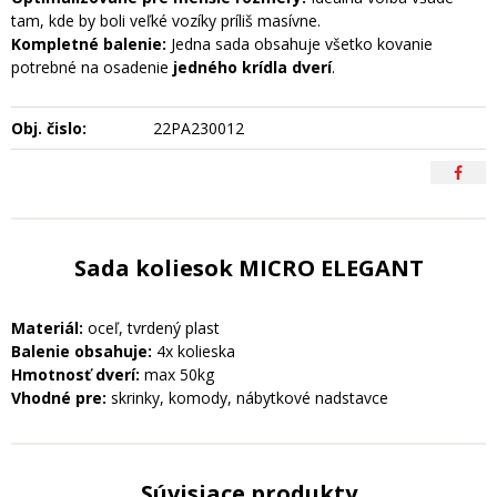
tam, kde by boli veľké vozíky príliš masívne.
Kompletné balenie:
Jedna sada obsahuje všetko kovanie
potrebné na osadenie
jedného krídla dverí
.
Obj. čislo:
22PA230012
Sada koliesok MICRO ELEGANT
Materiál:
oceľ, tvrdený plast
Balenie obsahuje:
4x kolieska
Hmotnosť dverí:
max 50kg
Vhodné pre:
skrinky, komody, nábytkové nadstavce
Súvisiace produkty