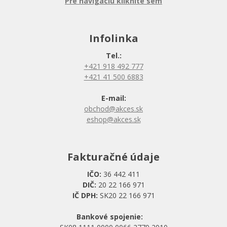
Pre navigáciu kliknite sem
Infolinka
Tel.:
+421 918 492 777
+421 41 500 6883
E-mail:
obchod@akces.sk
eshop@akces.sk
Fakturačné údaje
IČO:
36 442 411
DIČ:
20 22 166 971
IČ DPH:
SK20 22 166 971
Bankové spojenie: