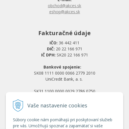
obchod@akces.sk
eshop@akces.sk
Fakturačné údaje
IČO:
36 442 411
DIČ:
20 22 166 971
IČ DPH:
SK20 22 166 971
Bankové spojenie:
SK08 1111 0000 0066 2779 2010
UniCredit Bank, a. s.
SK31 1100 0000 0029 2786 0750
Tatra banka, a. s.
Vaše nastavenie cookies
Všetko o nákupe
Súbory cookie nám pomáhajú pri poskytovaní služieb
Obchodné podmienky
pre vás. Umožňujú spoznať a zapamätať si vaše