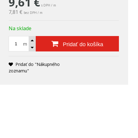
9,61
€
s DPH / m
7,81 €
bez DPH / m
Na sklade
m
Pridať do košíka
Pridať do "Nákupného
zoznamu"