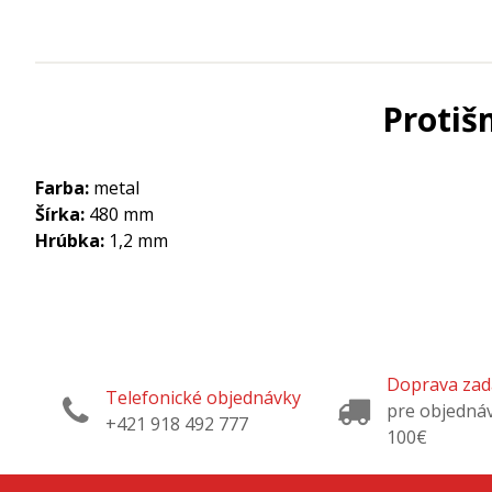
Protiš
Farba:
metal
Šírka:
480 mm
Hrúbka:
1,2 mm
Doprava za
Telefonické objednávky
pre objedná
+421 918 492 777
100€