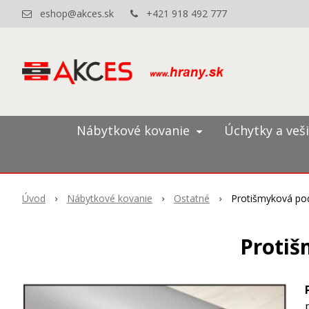
eshop@akces.sk
+421 918 492 777
Nábytkové kovanie
Úchytky a veš
Úvod
Nábytkové kovanie
Ostatné
Protišmyková pod
Protiš