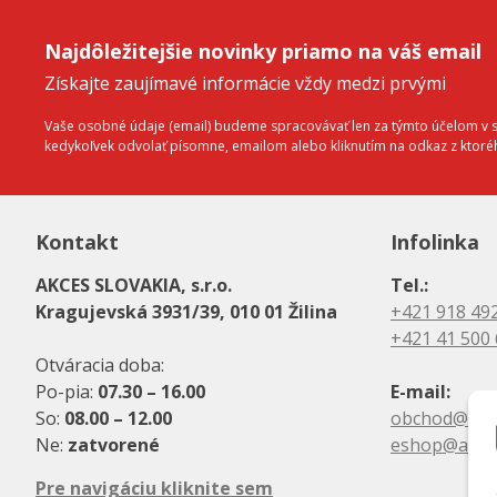
Najdôležitejšie novinky priamo na váš email
Získajte zaujímavé informácie vždy medzi prvými
Vaše osobné údaje (email) budeme spracovávať len za týmto účelom v sú
kedykoľvek odvolať písomne, emailom alebo kliknutím na odkaz z ktor
Kontakt
Infolinka
AKCES SLOVAKIA, s.r.o.
Tel.:
Kragujevská 3931/39, 010 01 Žilina
+421 918 49
+421 41 500
Otváracia doba:
Po-pia:
07.30 – 16.00
E-mail:
So:
08.00 – 12.00
obchod@akc
Ne:
zatvorené
eshop@akce
Pre navigáciu kliknite sem