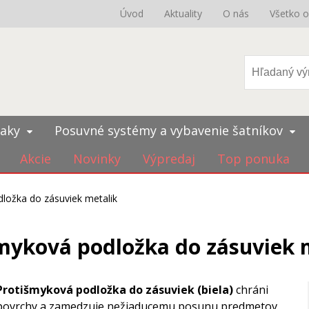
Úvod
Aktuality
O nás
Všetko 
iaky
Posuvné systémy a vybavenie šatníkov
Akcie
Novinky
Výpredaj
Top ponuka
ložka do zásuviek metalik
myková podložka do zásuviek 
Protišmyková podložka do zásuviek (biela)
chráni
povrchy a zamedzuje nežiaducemu posunu predmetov