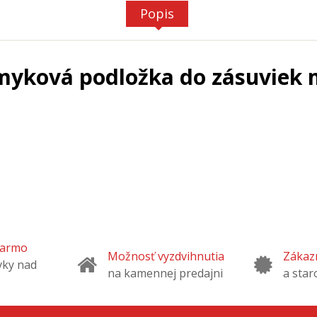
Popis
myková podložka do zásuviek 
darmo
Možnosť vyzdvihnutia
Zákazn
vky nad
na kamennej predajni
a star