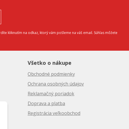
díte kliknutím na odkaz, ktorý vám pošleme na váš email. Súhlas môžete
Všetko o nákupe
Obchodné podmienky
Ochrana osobných údajov
Reklamačný poriadok
Doprava a platba
10
Registrácia veľkoobchod