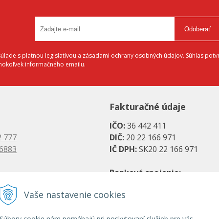
Odoberať
lade s platnou legislatívou a zásadami ochrany osobných údajov. Súhlas potvr
éhokoľvek informačného emailu.
Fakturačné údaje
IČO:
36 442 411
2 777
DIČ:
20 22 166 971
 6883
IČ DPH:
SK20 22 166 971
Bankové spojenie:
es.sk
SK08 1111 0000 0066 2779 20
Vaše nastavenie cookies
s.sk
UniCredit Bank, a. s.
Súbory cookie nám pomáhajú pri poskytovaní služieb pre vás.