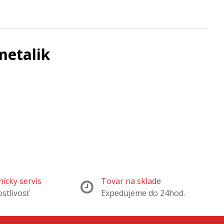
metalik
ícky servis
Tovar na sklade
ostlivosť
Expedujeme do 24hod.