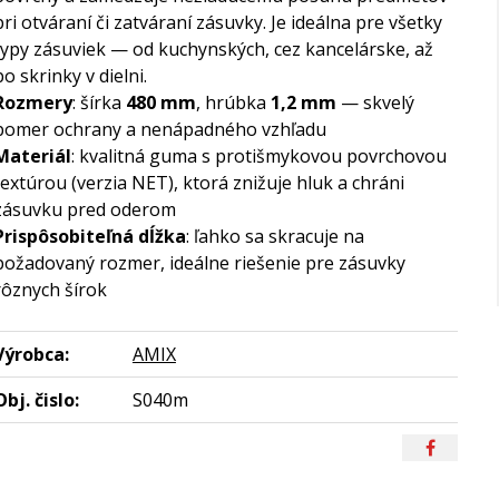
pri otváraní či zatváraní zásuvky. Je ideálna pre všetky
typy zásuviek — od kuchynských, cez kancelárske, až
po skrinky v dielni.
Rozmery
: šírka
480 mm
, hrúbka
1,2 mm
— skvelý
pomer ochrany a nenápadného vzhľadu
Materiál
: kvalitná guma s protišmykovou povrchovou
textúrou (verzia NET), ktorá znižuje hluk a chráni
zásuvku pred oderom
Prispôsobiteľná dĺžka
: ľahko sa skracuje na
požadovaný rozmer, ideálne riešenie pre zásuvky
rôznych šírok
Výrobca:
AMIX
Obj. čislo:
S040m