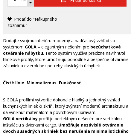
Pridať do košíka
Pridať do "Nákupného
zoznamu"
Dodajte svojmu interiéru moderný a nadčasový vzhľad so
systémom
GOLA
– elegantným riešením pre
bezúchytkové
otváranie nábytku
. Tento systém využíva precízne navrhnuté
hliníkové profily, ktoré umožňujú pohodlné a bezpečné otváranie
zásuviek a dvierok bez potreby klasických úchytiek.
Čisté línie. Minimalizmus. Funkčnosť.
S GOLA profilmi vytvoríte dokonale hladký a jednotný vzhľad
kuchynských liniek či skríň, ktorý zvýrazní modernú architektúru a
dá vyniknúť materiálom a povrchovým úpravám.
GOLA vertikálny
profil je perfektným riešením pre vertikálnu
inštaláciu s dvierkami cargo.
Umožňuje nezávislé otváranie
dvoch susedných skriniek bez narušenia minimalistického