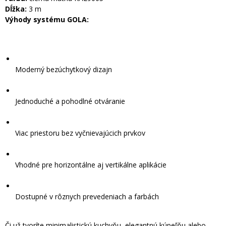
Dĺžka:
3 m
Výhody systému GOLA:
Moderný bezúchytkový dizajn
Jednoduché a pohodlné otváranie
Viac priestoru bez vyčnievajúcich prvkov
Vhodné pre horizontálne aj vertikálne aplikácie
Dostupné v rôznych prevedeniach a farbách
Či už tvoríte minimalistickú kuchyňu, elegantnú kúpeľňu alebo