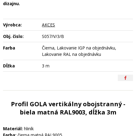
dizajnu.
Výrobca:
AKCES
Obj. čislo:
S057/V/3/B
Farba
Čierna, Lakovanie IGP na objednávku,
Lakovanie RAL na objednávku
Dĺžka
3 m
Profil GOLA vertikálny obojstranný -
biela matná RAL9003, dĺžka 3m
Materiál:
hliník
Farba:
čierna matná RAL9005