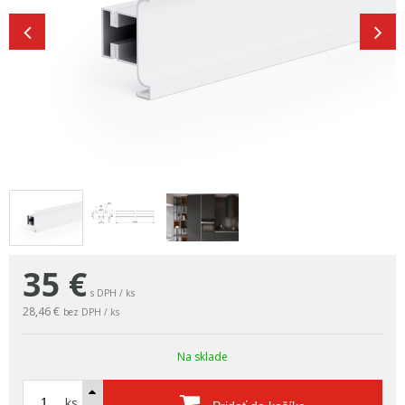
35
€
s DPH / ks
28,46 €
bez DPH / ks
Na sklade
ks