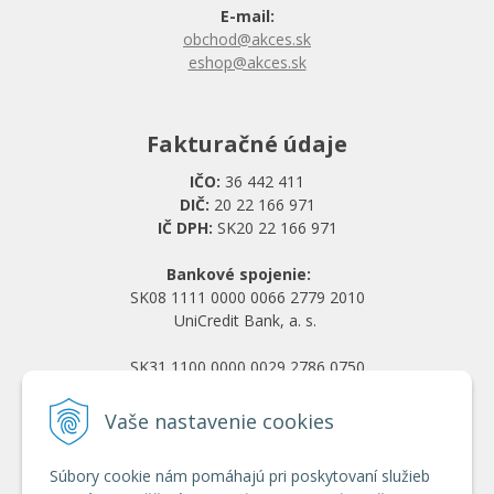
E-mail:
obchod@akces.sk
eshop@akces.sk
Fakturačné údaje
IČO:
36 442 411
DIČ:
20 22 166 971
IČ DPH:
SK20 22 166 971
Bankové spojenie:
SK08 1111 0000 0066 2779 2010
UniCredit Bank, a. s.
SK31 1100 0000 0029 2786 0750
Tatra banka, a. s.
Vaše nastavenie cookies
Všetko o nákupe
Súbory cookie nám pomáhajú pri poskytovaní služieb
Obchodné podmienky