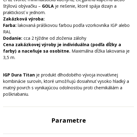
štýlovú obývačku –
GOLA
je riešenie, ktoré spája dizajn a
praktickosť v jednom.
Zakázková výroba:
Farba:
lakovaná práškovou farbou podľa vzorkovníka IGP alebo
RAL
Dodanie:
cca 2 týždne od zloženia zálohy
Cena zakázkovej výroby je individuálna (podľa dĺžky a
farby) a naceňuje sa osobitne.
Maximálna dĺžka lakovania je
3,5 m.
IGP Du
ra Titan
je produkt dlhodobého vývoja inovatívnej
kombinácie surovín, ktoré umožňujú dosiahnuť vysoko hladký a
matný povrch s vynikajúcou odolnosťou proti chemikáliám a
poškriabaniu.
Parametre