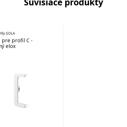
Súvisiace produkty
fily GOLA
pre profil C -
ný elox