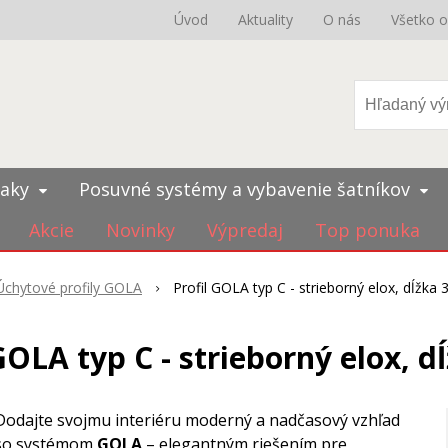
Úvod
Aktuality
O nás
Všetko 
iaky
Posuvné systémy a vybavenie šatníkov
Akcie
Novinky
Výpredaj
Top ponuka
Úchytové profily GOLA
Profil GOLA typ C - strieborný elox, dĺžka
GOLA typ C - strieborný elox, 
Dodajte svojmu interiéru moderný a nadčasový vzhľad
so systémom
GOLA
– elegantným riešením pre