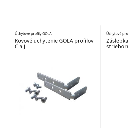
Úchytové profily GOLA
Úchytové pro
Kovové uchytenie GOLA profilov
Záslepka 
C a J
striebor