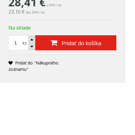
28,41
€
s DPH / ks
23,10 €
bez DPH / ks
Na sklade
ks
Pridať do košíka
Pridať do "Nákupného
zoznamu"