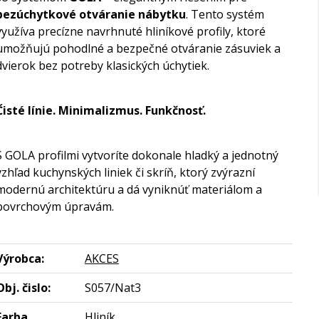
bezúchytkové otváranie nábytku
. Tento systém
využíva precízne navrhnuté hliníkové profily, ktoré
umožňujú pohodlné a bezpečné otváranie zásuviek a
dvierok bez potreby klasických úchytiek.
Čisté línie. Minimalizmus. Funkčnosť.
S GOLA profilmi vytvoríte dokonale hladký a jednotný
vzhľad kuchynských liniek či skríň, ktorý zvýrazní
modernú architektúru a dá vyniknúť materiálom a
povrchovým úpravám.
Výrobca:
AKCES
Obj. čislo:
S057/Nat3
Farba
Hliník