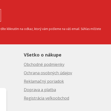
díte kliknutím na odkaz, ktorý vám pošleme na váš email. Súhlas môžete
Všetko o nákupe
Obchodné podmienky
Ochrana osobných údajov
Reklamačný poriadok
Doprava a platba
10
Registrácia veľkoobchod