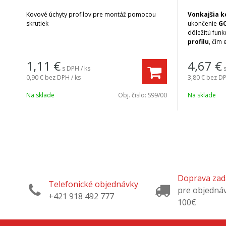
Kovové úchyty profilov pre montáž pomocou
Vonkajšia 
skrutiek
ukončenie
GO
dôležitú funk
profilu
, čím 
čistý, modern
1,11
€
4,67
€
s DPH / ks
0,90 €
bez DPH / ks
3,80 €
bez DP
Na sklade
Obj. čislo:
S99/00
Na sklade
Doprava za
Telefonické objednávky
pre objedná
+421 918 492 777
100€