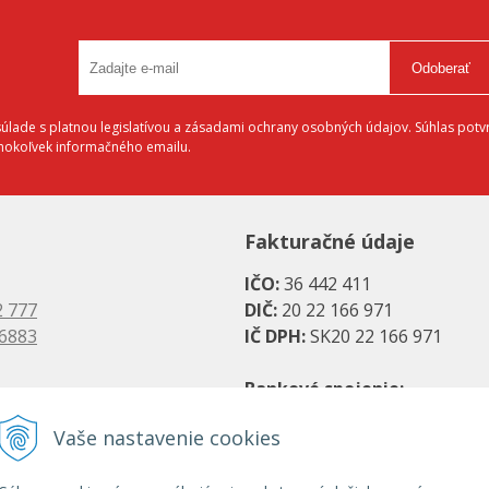
Odoberať
lade s platnou legislatívou a zásadami ochrany osobných údajov. Súhlas potvr
éhokoľvek informačného emailu.
Fakturačné údaje
IČO:
36 442 411
2 777
DIČ:
20 22 166 971
 6883
IČ DPH:
SK20 22 166 971
Bankové spojenie:
es.sk
SK08 1111 0000 0066 2779 20
Vaše nastavenie cookies
s.sk
UniCredit Bank, a. s.