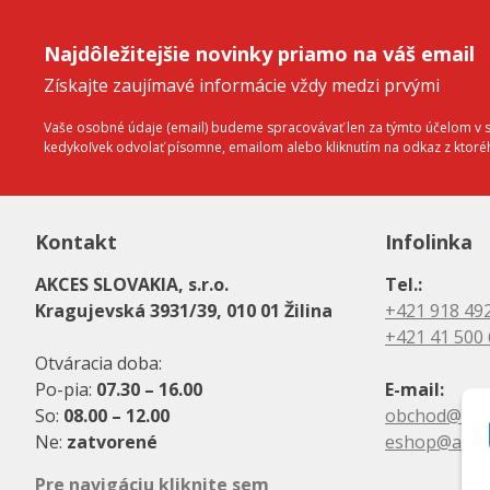
Najdôležitejšie novinky priamo na váš email
Získajte zaujímavé informácie vždy medzi prvými
Vaše osobné údaje (email) budeme spracovávať len za týmto účelom v sú
kedykoľvek odvolať písomne, emailom alebo kliknutím na odkaz z ktor
Kontakt
Infolinka
AKCES SLOVAKIA, s.r.o.
Tel.:
Kragujevská 3931/39, 010 01 Žilina
+421 918 49
+421 41 500
Otváracia doba:
Po-pia:
07.30 – 16.00
E-mail:
So:
08.00 – 12.00
obchod@akc
Ne:
zatvorené
eshop@akce
Pre navigáciu kliknite sem