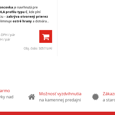
koncovka
je navrhnutá pre
LA profilu typu C
, kde plní
ciu –
zakrýva otvorený prierez
eliminuje
ostré hrany
a dotvára
ý vzhľad nábytku.
s DPH / pár
H / pár
Obj. čislo:
S057/z/Al
darmo
Možnosť vyzdvihnutia
Zákazn
vky nad
na kamennej predajni
a star