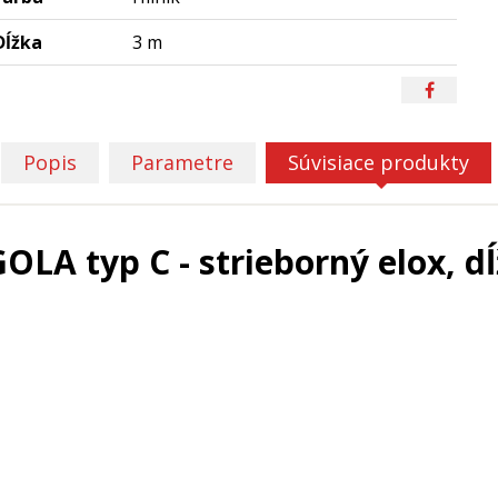
Dĺžka
3 m
Popis
Parametre
Súvisiace produkty
GOLA typ C - strieborný elox, 