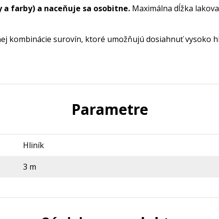
 a farby) a naceňuje sa osobitne.
Maximálna dĺžka lakovan
nej kombinácie surovín, ktoré umožňujú dosiahnuť vysoko h
Parametre
Hliník
3 m