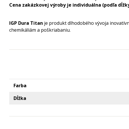
Cena zakázkovej výroby je individuálna (podľa dĺžky
IGP Du
ra Titan
je produkt dlhodobého vývoja inovatív
chemikáliám a poškriabaniu.
Farba
Dĺžka