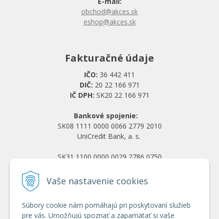
E-mail:
obchod@akces.sk
eshop@akces.sk
Fakturačné údaje
IČO:
36 442 411
DIČ:
20 22 166 971
IČ DPH:
SK20 22 166 971
Bankové spojenie:
SK08 1111 0000 0066 2779 2010
UniCredit Bank, a. s.
SK31 1100 0000 0029 2786 0750
Tatra banka, a. s.
Vaše nastavenie cookies
Všetko o nákupe
Súbory cookie nám pomáhajú pri poskytovaní služieb
Obchodné podmienky
pre vás. Umožňujú spoznať a zapamätať si vaše