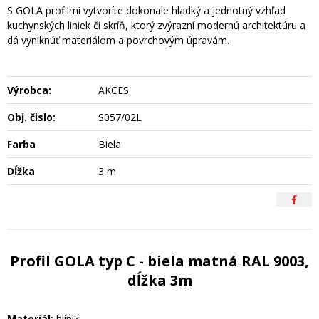
S GOLA profilmi vytvoríte dokonale hladký a jednotný vzhľad
kuchynských liniek či skríň, ktorý zvýrazní modernú architektúru a
dá vyniknúť materiálom a povrchovým úpravám.
Výrobca:
AKCES
Obj. čislo:
S057/02L
Farba
Biela
Dĺžka
3 m
Profil GOLA typ C - biela matná RAL 9003,
dĺžka 3m
Materiál:
hliník