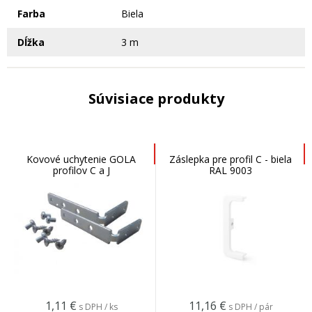
Farba
Biela
Dĺžka
3 m
Súvisiace produkty
Kovové uchytenie GOLA
Záslepka pre profil C - biela
profilov C a J
RAL 9003
1,11
€
11,16
€
s DPH / ks
s DPH / pár