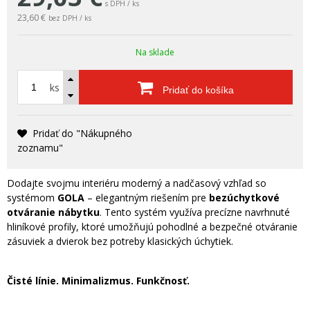
s DPH / ks
23,60 €
bez DPH / ks
Na sklade
ks
Pridať do košíka
Pridať do "Nákupného
zoznamu"
Dodajte svojmu interiéru moderný a nadčasový vzhľad so
systémom
GOLA
– elegantným riešením pre
bezúchytkové
otváranie nábytku
. Tento systém využíva precízne navrhnuté
hliníkové profily, ktoré umožňujú pohodlné a bezpečné otváranie
zásuviek a dvierok bez potreby klasických úchytiek.
Čisté línie. Minimalizmus. Funkčnosť.