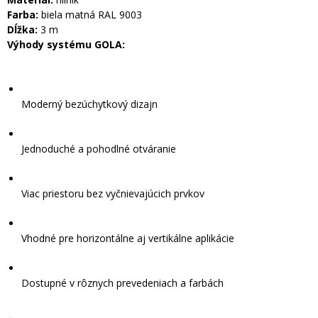
Farba:
biela matná RAL 9003
Dĺžka:
3 m
Výhody systému GOLA:
Moderný bezúchytkový dizajn
Jednoduché a pohodlné otváranie
Viac priestoru bez vyčnievajúcich prvkov
Vhodné pre horizontálne aj vertikálne aplikácie
Dostupné v rôznych prevedeniach a farbách