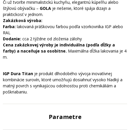
Či už tvoríte minimalistickú kuchyňu, elegantnú kúpeľňu alebo
štýlovú obývačku –
GOLA
je riešenie, ktoré spája dizajn a
praktickosť v jednom.
Zakázková výroba:
Farba:
lakovaná práškovou farbou podľa vzorkovníka IGP alebo
RAL
Dodanie:
cca 2 týždne od zloženia zálohy
Cena zakázkovej výroby je individuálna (podľa dĺžky a
farby) a naceňuje sa osobitne.
Maximálna dĺžka lakovania je 4
m.
IGP Du
ra Titan
je produkt dlhodobého vývoja inovatívnej
kombinácie surovín, ktoré umožňujú dosiahnuť vysoko hladký a
matný povrch s vynikajúcou odolnosťou proti chemikáliám a
poškriabaniu.
Parametre