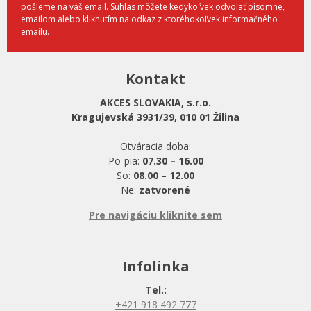
pošleme na váš email. Súhlas môžete kedykoľvek odvolať písomne,
emailom alebo kliknutím na odkaz z ktoréhokoľvek informačného
emailu.
Kontakt
AKCES SLOVAKIA, s.r.o.
Kragujevská 3931/39, 010 01 Žilina
Otváracia doba:
Po-pia:
07.30 – 16.00
So:
08.00 – 12.00
Ne:
zatvorené
Pre navigáciu kliknite sem
Infolinka
Tel.:
+421 918 492 777