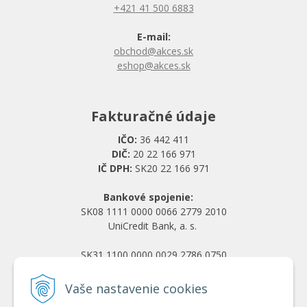
+421 41 500 6883
E-mail:
obchod@akces.sk
eshop@akces.sk
Fakturačné údaje
IČO:
36 442 411
DIČ:
20 22 166 971
IČ DPH:
SK20 22 166 971
Bankové spojenie:
SK08 1111 0000 0066 2779 2010
UniCredit Bank, a. s.
SK31 1100 0000 0029 2786 0750
Tatra banka, a. s.
Vaše nastavenie cookies