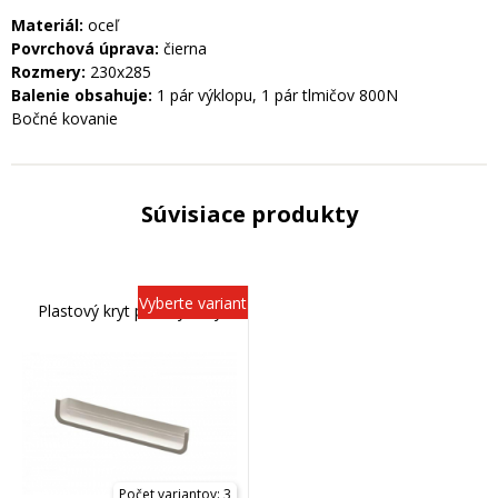
Materiál:
oceľ
Povrchová úprava:
čierna
Rozmery:
230x285
Balenie obsahuje:
1 pár výklopu, 1 pár tlmičov 800N
Bočné kovanie
Súvisiace produkty
Vyberte variant
Plastový kryt pružiny biely
Počet variantov: 3