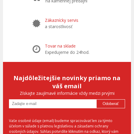
na kamennej predajni
Zákaznícky servis
a starostlivosť
Tovar na sklade
Expedujeme do 24hod.
Najdôležitejšie novinky priamo na
váš email
Získajte zaujímavé informácie vždy medzi prvými
Odoberať
Vaše osobné údaje (email) budeme spracovávať len za týmto
účelom v súlade s platnou legislatívou a zásadami ochrany
osobných údajov. Súhlas potvrdíte kliknutím na odkaz, ktorý vám