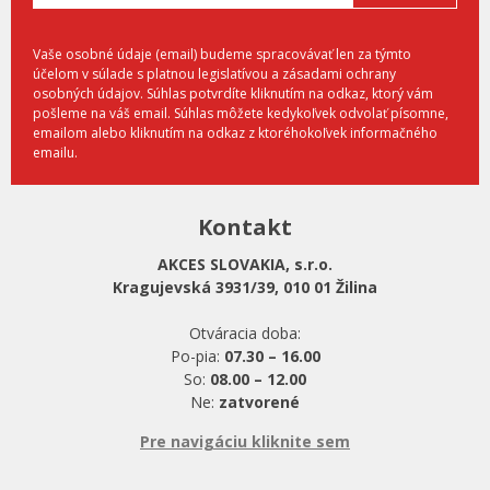
Vaše osobné údaje (email) budeme spracovávať len za týmto
účelom v súlade s platnou legislatívou a zásadami ochrany
osobných údajov. Súhlas potvrdíte kliknutím na odkaz, ktorý vám
pošleme na váš email. Súhlas môžete kedykoľvek odvolať písomne,
emailom alebo kliknutím na odkaz z ktoréhokoľvek informačného
emailu.
Kontakt
AKCES SLOVAKIA, s.r.o.
Kragujevská 3931/39, 010 01 Žilina
Otváracia doba:
Po-pia:
07.30 – 16.00
So:
08.00 – 12.00
Ne:
zatvorené
Pre navigáciu kliknite sem