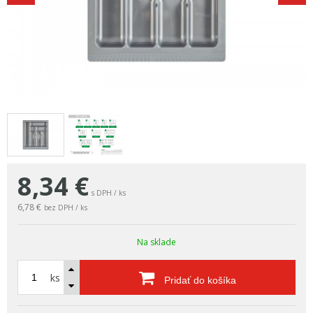
8,34
€
s DPH / ks
6,78 €
bez DPH / ks
Na sklade
ks
Pridať do košíka