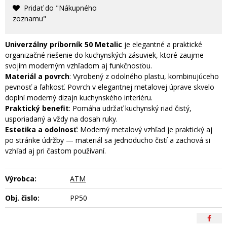
Pridať do "Nákupného
zoznamu"
Univerzálny p
ríborník 50 Metalic
je elegantné a praktické
organizačné riešenie do kuchynských zásuviek, ktoré zaujme
svojím moderným vzhľadom aj funkčnosťou.
Materiál a povrch
: Vyrobený z odolného plastu, kombinujúceho
pevnosť a ľahkosť. Povrch v elegantnej metalovej úprave skvelo
doplní moderný dizajn kuchynského interiéru.
Praktický benefit
: Pomáha udržať kuchynský riad čistý,
usporiadaný a vždy na dosah ruky.
Estetika a odolnosť
: Moderný metalový vzhľad je praktický aj
po stránke údržby — materiál sa jednoducho čistí a zachová si
vzhľad aj pri častom používaní.
Výrobca:
ATM
Obj. čislo:
PP50