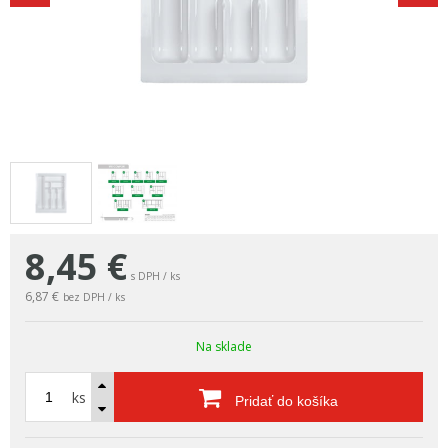
8,45
€
s DPH / ks
6,87 €
bez DPH / ks
Na sklade
ks
Pridať do košíka