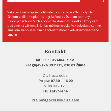
Vaše osobné údaje (email) budeme spracovávať len za týmto
účelom v súlade s platnou legislatívou a zásadami ochrany
osobných údajov. Súhlas potvrdíte kliknutím na odkaz, ktorý vám
pošleme na váš email. Súhlas môžete kedykoľvek odvolať písomne,
emailom alebo kliknutím na odkaz z ktoréhokoľvek informačného
emailu.
Kontakt
AKCES SLOVAKIA, s.r.o.
Kragujevská 3931/39, 010 01 Žilina
Otváracia doba:
Po-pia:
07.30 – 16.00
So:
08.00 – 12.00
Ne:
zatvorené
Pre navigáciu kliknite sem