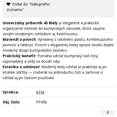
Pridať do "Nákupného
zoznamu"
Univerzálny p
ríborník 45 Biely
je elegantné a praktické
organizačné riešenie do kuchynských zásuviek, ktoré zaujme
svojím moderným vzhľadom aj funkčnosťou.
Materiál a povrch
: Vyrobený z odolného plastu, kombinujúceho
pevnosť a ľahkosť. Povrch v elegantnej bielej úprave skvelo doplní
moderný dizajn kuchynského interiéru.
Praktický benefit
: Pomáha udržať kuchynský riad čistý,
usporiadaný a vždy na dosah ruky.
Estetika a odolnosť
: Moderný biely vzhľad je praktický aj po
stránke údržby — materiál sa jednoducho čistí a zachová si
vzhľad aj pri častom používaní.
Výrobca:
ATM
Obj. čislo:
PP45b