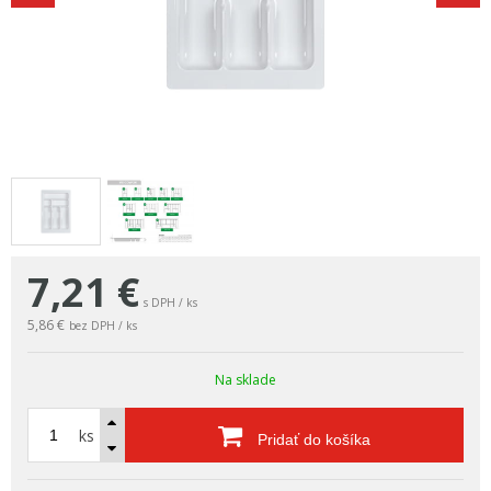
7,21
€
s DPH / ks
5,86 €
bez DPH / ks
Na sklade
ks
Pridať do košíka