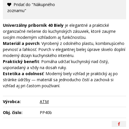
Pridať do "Nákupného
zoznamu"
Univerzálny p
ríborník 40 Biely
je elegantné a praktické
organizačné riešenie do kuchynských zásuviek, ktoré zaujme
svojím moderným vzhľadom aj funkčnosťou.
Materiál a povrch
: Vyrobený z odolného plastu, kombinujúceho
pevnosť a ľahkosť. Povrch v elegantnej bielej úprave skvelo doplní
moderný dizajn kuchynského interiéru.
Praktický benefit
: Pomáha udržať kuchynský riad čistý,
usporiadaný a vždy na dosah ruky.
Estetika a odolnosť
: Moderný biely vzhľad je praktický aj po
stránke údržby — materiál sa jednoducho čistí a zachová si
vzhľad aj pri častom používaní.
Výrobca:
ATM
Obj. čislo:
PP40b