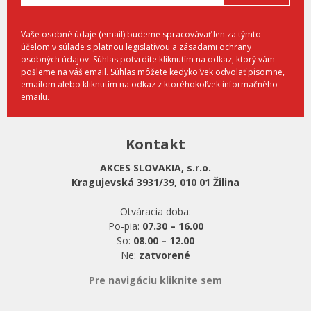
Vaše osobné údaje (email) budeme spracovávať len za týmto
účelom v súlade s platnou legislatívou a zásadami ochrany
osobných údajov. Súhlas potvrdíte kliknutím na odkaz, ktorý vám
pošleme na váš email. Súhlas môžete kedykoľvek odvolať písomne,
emailom alebo kliknutím na odkaz z ktoréhokoľvek informačného
emailu.
Kontakt
AKCES SLOVAKIA, s.r.o.
Kragujevská 3931/39, 010 01 Žilina
Otváracia doba:
Po-pia:
07.30 – 16.00
So:
08.00 – 12.00
Ne:
zatvorené
Pre navigáciu kliknite sem