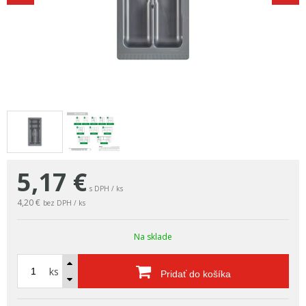
5,17
€
s DPH / ks
4,20 €
bez DPH / ks
Na sklade
ks
Pridať do košíka