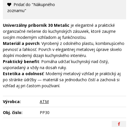
Pridať do "Nákupného
zoznamu"
Univerzálny p
ríborník 30 Metalic
je elegantné a praktické
organizačné riešenie do kuchynských zásuviek, ktoré zaujme
svojím moderným vzhľadom aj funkčnosťou.
Materiál a povrch
: Vyrobený z odolného plastu, kombinujúceho
pevnosť a ľahkosť. Povrch v elegantnej metalovej úprave skvelo
doplní moderný dizajn kuchynského interiéru.
Praktický benefit
: Pomáha udržať kuchynský riad čistý,
usporiadaný a vždy na dosah ruky.
Estetika a odolnosť
: Moderný metalový vzhľad je praktický aj
po stránke údržby — materiál sa jednoducho čistí a zachová si
vzhľad aj pri častom používaní.
Výrobca:
ATM
Obj. čislo:
PP30