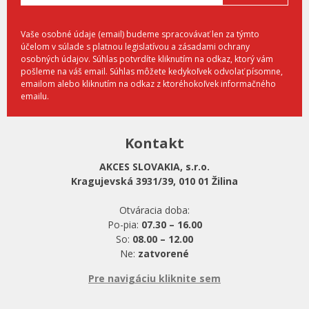
Vaše osobné údaje (email) budeme spracovávať len za týmto
účelom v súlade s platnou legislatívou a zásadami ochrany
osobných údajov. Súhlas potvrdíte kliknutím na odkaz, ktorý vám
pošleme na váš email. Súhlas môžete kedykoľvek odvolať písomne,
emailom alebo kliknutím na odkaz z ktoréhokoľvek informačného
emailu.
Kontakt
AKCES SLOVAKIA, s.r.o.
Kragujevská 3931/39, 010 01 Žilina
Otváracia doba:
Po-pia:
07.30 – 16.00
So:
08.00 – 12.00
Ne:
zatvorené
Pre navigáciu kliknite sem