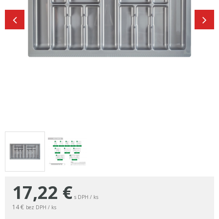
17,22
€
s DPH / ks
14 €
bez DPH / ks