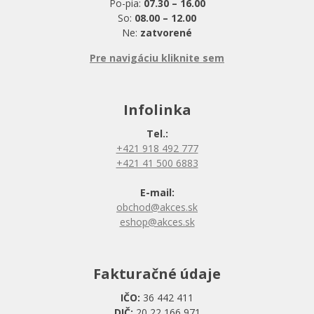
Po-pia:
07.30 – 16.00
So:
08.00 – 12.00
Ne:
zatvorené
Pre navigáciu kliknite sem
Infolinka
Tel.:
+421 918 492 777
+421 41 500 6883
E-mail:
obchod@akces.sk
eshop@akces.sk
Fakturačné údaje
IČO:
36 442 411
DIČ:
20 22 166 971