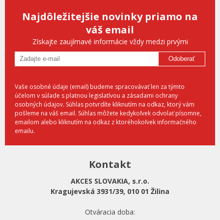
Najdôležitejšie novinky priamo na
váš email
Získajte zaujímavé informácie vždy medzi prvými
Odoberať
Vaše osobné údaje (email) budeme spracovávať len za týmto
účelom v súlade s platnou legislatívou a zásadami ochrany
osobných údajov. Súhlas potvrdíte kliknutím na odkaz, ktorý vám
pošleme na váš email. Súhlas môžete kedykoľvek odvolať písomne,
emailom alebo kliknutím na odkaz z ktoréhokoľvek informačného
emailu.
Kontakt
AKCES SLOVAKIA, s.r.o.
Kragujevská 3931/39, 010 01 Žilina
Otváracia doba: