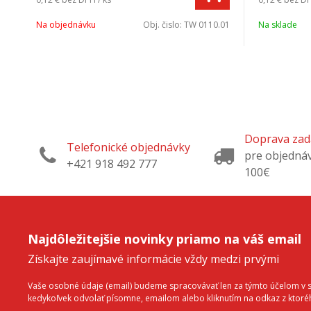
Na objednávku
Obj. čislo:
TW 0110.01
Na sklade
Doprava za
Telefonické objednávky
pre objedná
+421 918 492 777
100€
Najdôležitejšie novinky priamo na váš email
Získajte zaujímavé informácie vždy medzi prvými
Vaše osobné údaje (email) budeme spracovávať len za týmto účelom v sú
kedykoľvek odvolať písomne, emailom alebo kliknutím na odkaz z ktor