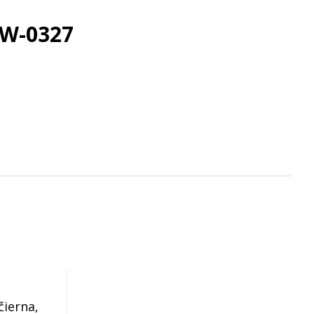
 TW-0327
čierna,