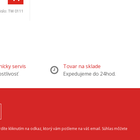
islo:
TW 0111
ícky servis
Tovar na sklade
ostlivosť
Expedujeme do 24hod.
díte kliknutím na odkaz, ktorý vám pošleme na váš email. Súhlas môžete