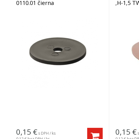
0110.01 čierna
,H-1,5 T
0,15
€
0,15
€
s DPH / ks
0,12 €
bez DPH / ks
0,12 €
bez DP