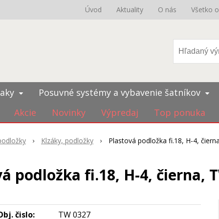
Úvod
Aktuality
O nás
Všetko 
iaky
Posuvné systémy a vybavenie šatníkov
Akcie
Novinky
Výpredaj
Top ponuka
 podložky
Klzáky, podložky
Plastová podložka fi.18, H-4, čier
á podložka fi.18, H-4, čierna,
Obj. čislo:
TW 0327