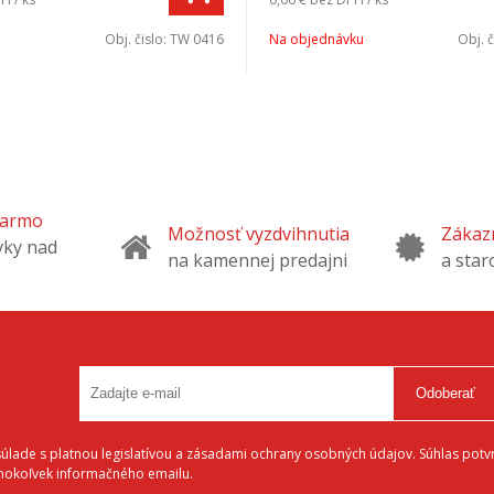
Obj. čislo:
TW 0416
Na objednávku
Obj. č
darmo
Možnosť vyzdvihnutia
Zákazn
vky nad
na kamennej predajni
a star
Odoberať
lade s platnou legislatívou a zásadami ochrany osobných údajov. Súhlas potvr
éhokoľvek informačného emailu.