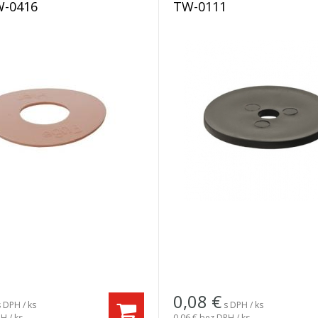
W-0416
TW-0111
0,08
€
s DPH / ks
s DPH / ks
H / ks
0,06 €
bez DPH / ks