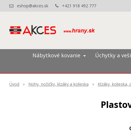
eshop@akces.sk
+421 918 492 777
Nábytkové kovanie
Úchytky a veš
Úvod
Nohy, nožičky, klzáky a kolieska
Klzáky, kolieska,
Plastov