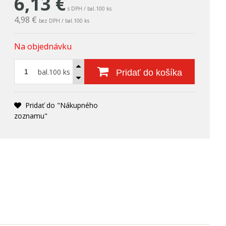
6,13
€
s DPH / bal.100 ks
4,98 €
bez DPH / bal.100 ks
Na objednávku
bal.100 ks
Pridať do košíka
Pridať do "Nákupného
zoznamu"