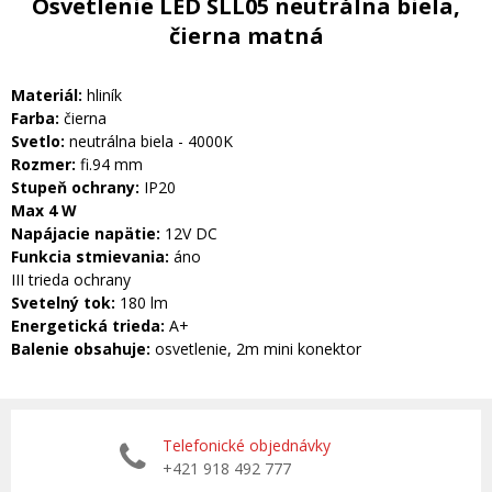
Osvetlenie LED SLL05 neutrálna biela,
čierna matná
Materiál:
hliník
Farba:
čierna
Svetlo:
neutrálna biela - 4000K
Rozmer:
fi.94 mm
Stupeň ochrany:
IP20
Max 4 W
Napájacie napätie:
12V DC
Funkcia stmievania:
áno
III trieda ochrany
Svetelný tok:
180 lm
Energetická trieda:
A+
Balenie obsahuje:
osvetlenie, 2m mini konektor
Telefonické objednávky
+421 918 492 777