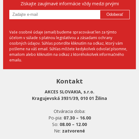
Získajte zaujímavé informácie vždy medzi prvými
Odoberať
Vaše osobné údaje (email) budeme spracovávať len za týmto
účelom v súlade s platnou legislatívou a zásadami ochrany
osobných údajov. Súhlas potvrdíte kliknutím na odkaz, ktorý vám
pošleme na váš email. Súhlas môžete kedykoľvek odvolať písomne,
emailom alebo kliknutím na odkaz z ktoréhokoľvek informačného
emailu.
Kontakt
AKCES SLOVAKIA, s.r.o.
Kragujevská 3931/39, 010 01 Žilina
Otváracia doba:
Po-pia:
07.30 – 16.00
So:
08.00 – 12.00
Ne:
zatvorené