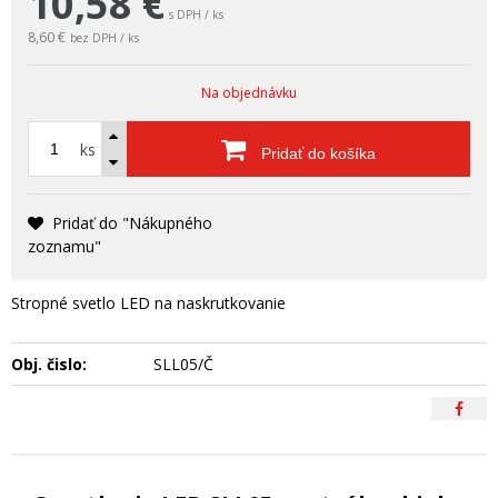
10,58
€
s DPH / ks
8,60 €
bez DPH / ks
Na objednávku
ks
Pridať do košíka
Pridať do "Nákupného
zoznamu"
Stropné svetlo LED na naskrutkovanie
Obj. čislo:
SLL05/Č