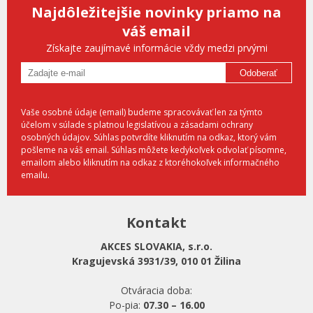
Najdôležitejšie novinky priamo na
váš email
Získajte zaujímavé informácie vždy medzi prvými
Odoberať
Vaše osobné údaje (email) budeme spracovávať len za týmto
účelom v súlade s platnou legislatívou a zásadami ochrany
osobných údajov. Súhlas potvrdíte kliknutím na odkaz, ktorý vám
pošleme na váš email. Súhlas môžete kedykoľvek odvolať písomne,
emailom alebo kliknutím na odkaz z ktoréhokoľvek informačného
emailu.
Kontakt
AKCES SLOVAKIA, s.r.o.
Kragujevská 3931/39, 010 01 Žilina
Otváracia doba:
Po-pia:
07.30 – 16.00