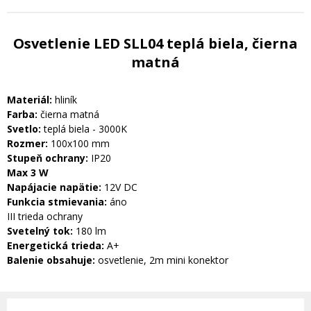
Osvetlenie LED SLL04 teplá biela, čierna
matná
Materiál:
hliník
Farba:
čierna matná
Svetlo:
teplá biela - 3000K
Rozmer:
100x100 mm
Stupeň ochrany:
IP20
Max 3 W
Napájacie napätie:
12V DC
Funkcia stmievania:
áno
III trieda ochrany
Svetelný tok:
180 lm
Energetická trieda:
A+
Balenie obsahuje:
osvetlenie, 2m mini konektor