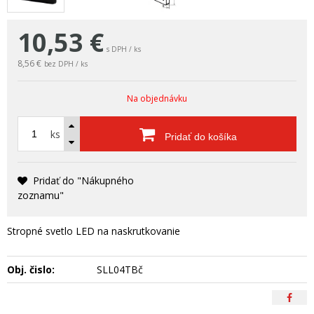
10,53
€
s DPH / ks
8,56 €
bez DPH / ks
Na objednávku
ks
Pridať do košíka
Pridať do "Nákupného
zoznamu"
Stropné svetlo LED na naskrutkovanie
Obj. čislo:
SLL04TBč