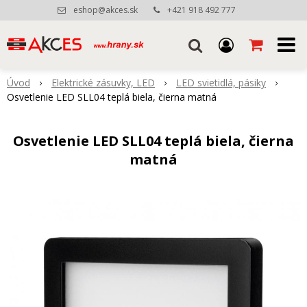
eshop@akces.sk
+421 918 492 777
Úvod
Elektrické zásuvky, LED
LED svietidlá, pásiky
Osvetlenie LED SLL04 teplá biela, čierna matná
Osvetlenie LED SLL04 teplá biela, čierna
matná