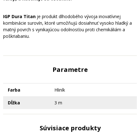
IGP Du
ra Titan
je produkt dlhodobého vývoja inovatívnej
kombinácie surovín, ktoré umožňujú dosiahnuť vysoko hladký a
matný povrch s vynikajúcou odolnosťou proti chemikáliám a
poškriabaniu.
Parametre
Farba
Hliník
Dĺžka
3 m
Súvisiace produkty