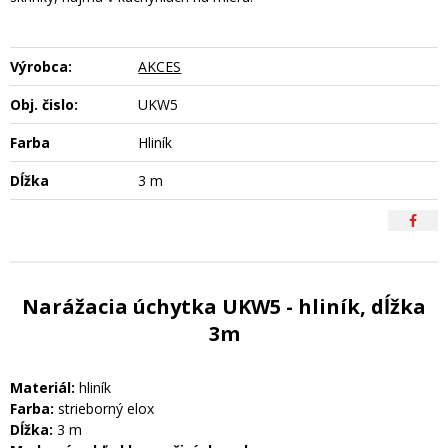
Výrobca:
AKCES
Obj. čislo:
UKW5
Farba
Hliník
Dĺžka
3 m
Narážacia úchytka UKW5 - hliník, dĺžka
3m
Materiál:
hliník
Farba:
strieborný elox
Dĺžka:
3 m