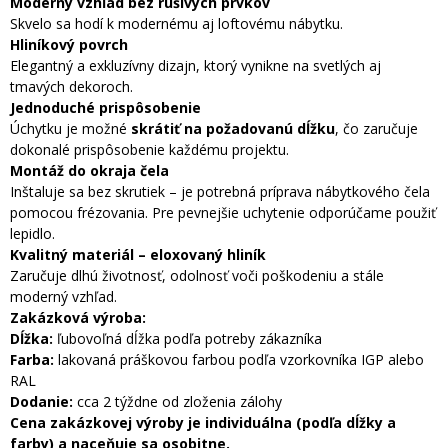
Moderný vzhľad bez rušivých prvkov
Skvelo sa hodí k modernému aj loftovému nábytku.
Hliníkový povrch
Elegantný a exkluzívny dizajn, ktorý vynikne na svetlých aj
tmavých dekoroch.
Jednoduché prispôsobenie
Úchytku je možné
skrátiť na požadovanú dĺžku
, čo zaručuje
dokonalé prispôsobenie každému projektu.
Montáž do okraja čela
Inštaluje sa bez skrutiek – je potrebná príprava nábytkového čela
pomocou frézovania. Pre pevnejšie uchytenie odporúčame použiť
lepidlo.
Kvalitný materiál – eloxovaný hliník
Zaručuje dlhú životnosť, odolnosť voči poškodeniu a stále
moderný vzhľad.
Zakázková výroba:
Dĺžka:
ľubovoľná dĺžka podľa potreby zákazníka
Farba:
lakovaná práškovou farbou podľa vzorkovníka IGP alebo
RAL
Dodanie:
cca 2 týždne od zloženia zálohy
Cena zakázkovej výroby je individuálna (podľa dĺžky a
farby) a naceňuje sa osobitne.