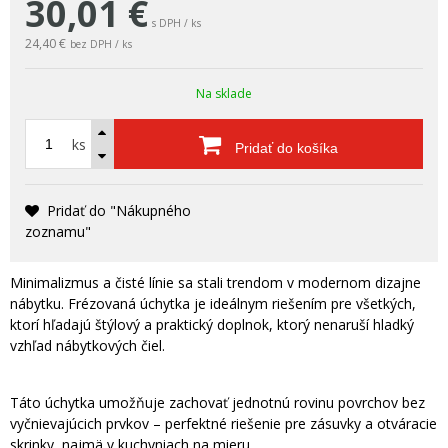
30,01
€
s DPH / ks
24,40 €
bez DPH / ks
Na sklade
ks
Pridať do košíka
Pridať do "Nákupného
zoznamu"
Minimalizmus a čisté línie sa stali trendom v modernom dizajne
nábytku. Frézovaná úchytka je ideálnym riešením pre všetkých,
ktorí hľadajú štýlový a praktický doplnok, ktorý nenaruší hladký
vzhľad nábytkových čiel.
Táto úchytka umožňuje zachovať jednotnú rovinu povrchov bez
vyčnievajúcich prvkov – perfektné riešenie pre zásuvky a otváracie
skrinky, najmä v kuchyniach na mieru.