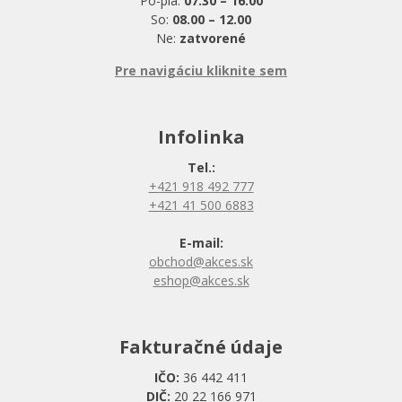
Po-pia:
07.30 – 16.00
So:
08.00 – 12.00
Ne:
zatvorené
Pre navigáciu kliknite sem
Infolinka
Tel.:
+421 918 492 777
+421 41 500 6883
E-mail:
obchod@akces.sk
eshop@akces.sk
Fakturačné údaje
IČO:
36 442 411
DIČ:
20 22 166 971