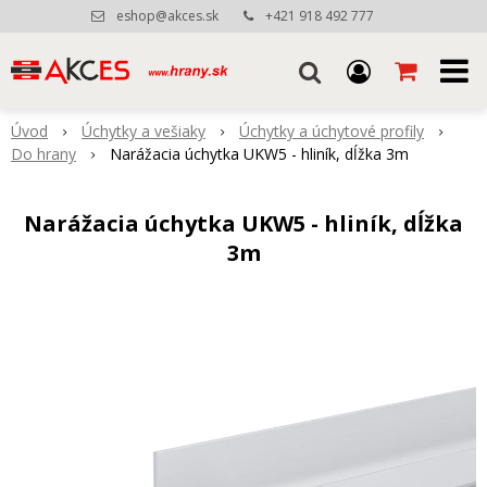
eshop@akces.sk
+421 918 492 777
Úvod
Úchytky a vešiaky
Úchytky a úchytové profily
Do hrany
Narážacia úchytka UKW5 - hliník, dĺžka 3m
Narážacia úchytka UKW5 - hliník, dĺžka
3m