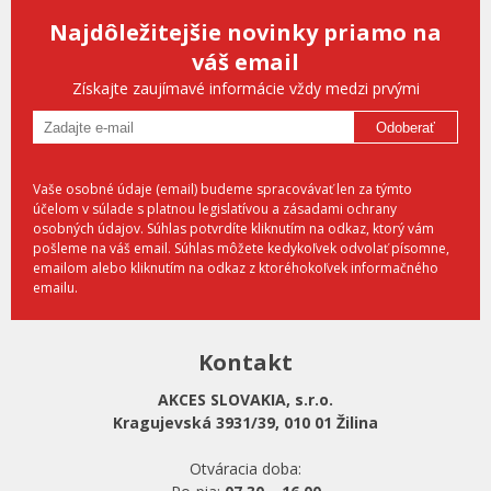
Najdôležitejšie novinky priamo na
váš email
Získajte zaujímavé informácie vždy medzi prvými
Odoberať
Vaše osobné údaje (email) budeme spracovávať len za týmto
účelom v súlade s platnou legislatívou a zásadami ochrany
osobných údajov. Súhlas potvrdíte kliknutím na odkaz, ktorý vám
pošleme na váš email. Súhlas môžete kedykoľvek odvolať písomne,
emailom alebo kliknutím na odkaz z ktoréhokoľvek informačného
emailu.
Kontakt
AKCES SLOVAKIA, s.r.o.
Kragujevská 3931/39, 010 01 Žilina
Otváracia doba: