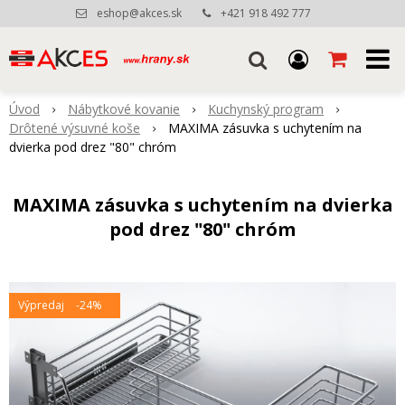
eshop@akces.sk
+421 918 492 777
Úvod
Nábytkové kovanie
Kuchynský program
Drôtené výsuvné koše
MAXIMA zásuvka s uchytením na
dvierka pod drez "80" chróm
MAXIMA zásuvka s uchytením na dvierka
pod drez "80" chróm
Výpredaj
-24%