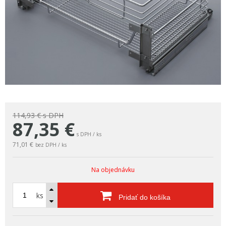
114,93 €
s DPH
87,35
€
s DPH / ks
71,01 €
bez DPH / ks
Na objednávku
ks
Pridať do košíka