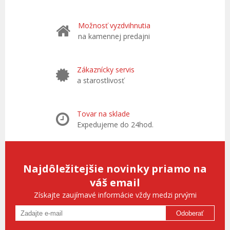
Možnosť vyzdvihnutia
na kamennej predajni
Zákaznícky servis
a starostlivosť
Tovar na sklade
Expedujeme do 24hod.
Najdôležitejšie novinky priamo na
váš email
Získajte zaujímavé informácie vždy medzi prvými
Odoberať