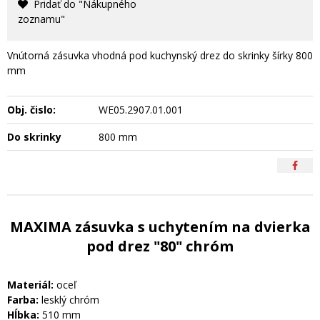
Pridať do "Nákupného
zoznamu"
Vnútorná zásuvka vhodná pod kuchynský drez do skrinky šírky 800
mm
Obj. čislo:
WE05.2907.01.001
Do skrinky
800 mm
MAXIMA zásuvka s uchytením na dvierka
pod drez "80" chróm
Materiál:
oceľ
Farba:
lesklý chróm
Hĺbka:
510 mm