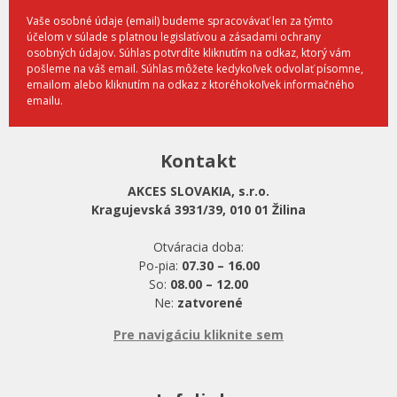
Vaše osobné údaje (email) budeme spracovávať len za týmto
účelom v súlade s platnou legislatívou a zásadami ochrany
osobných údajov. Súhlas potvrdíte kliknutím na odkaz, ktorý vám
pošleme na váš email. Súhlas môžete kedykoľvek odvolať písomne,
emailom alebo kliknutím na odkaz z ktoréhokoľvek informačného
emailu.
Kontakt
AKCES SLOVAKIA, s.r.o.
Kragujevská 3931/39, 010 01 Žilina
Otváracia doba:
Po-pia:
07.30 – 16.00
So:
08.00 – 12.00
Ne:
zatvorené
Pre navigáciu kliknite sem