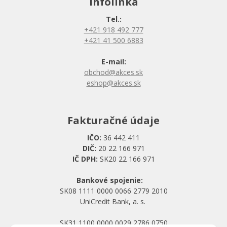
Infolinka
Tel.:
+421 918 492 777
+421 41 500 6883
E-mail:
obchod@akces.sk
eshop@akces.sk
Fakturačné údaje
IČO:
36 442 411
DIČ:
20 22 166 971
IČ DPH:
SK20 22 166 971
Bankové spojenie:
SK08 1111 0000 0066 2779 2010
UniCredit Bank, a. s.
SK31 1100 0000 0029 2786 0750