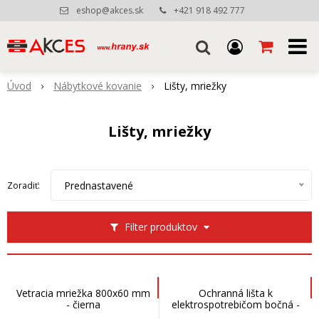
eshop@akces.sk
+421 918 492 777
Úvod
Nábytkové kovanie
Lišty, mriežky
Lišty, mriežky
Prednastavené
Zoradiť:
Filter produktov
Vetracia mriežka 800x60 mm
Ochranná lišta k
- čierna
elektrospotrebičom bočná -
RAL 9003 biela matná