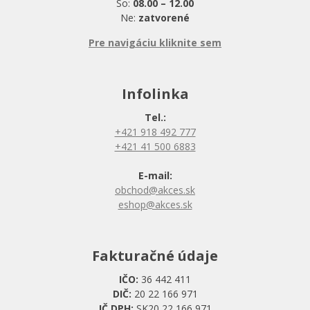
So:
08.00 – 12.00
Ne:
zatvorené
Pre navigáciu kliknite sem
Infolinka
Tel.:
+421 918 492 777
+421 41 500 6883
E-mail:
obchod@akces.sk
eshop@akces.sk
Fakturačné údaje
IČO:
36 442 411
DIČ:
20 22 166 971
IČ DPH:
SK20 22 166 971