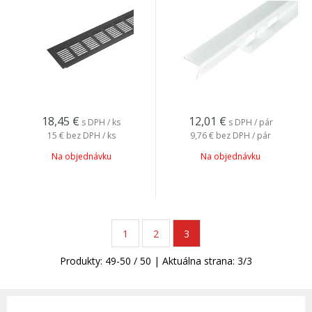
18,45
€
12,01
€
s DPH / ks
s DPH / pár
15 €
bez DPH / ks
9,76 €
bez DPH / pár
Na objednávku
Na objednávku
1
2
3
Produkty:
49
-
50
/
50
| Aktuálna strana:
3
/
3