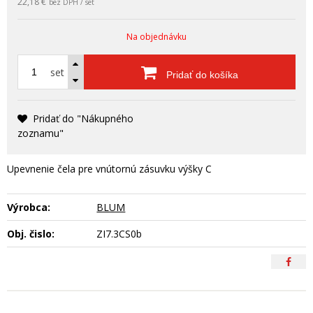
22,18 €
bez DPH / set
Na objednávku
set
Pridať do košíka
Pridať do "Nákupného
zoznamu"
Upevnenie čela pre vnútornú zásuvku výšky C
Výrobca:
BLUM
Obj. čislo:
ZI7.3CS0b