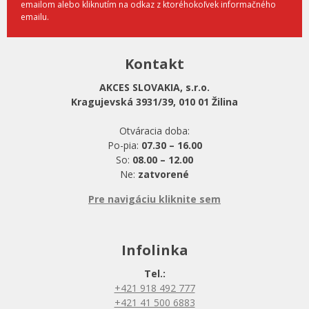
emailom alebo kliknutím na odkaz z ktoréhokoľvek informačného
emailu.
Kontakt
AKCES SLOVAKIA, s.r.o.
Kragujevská 3931/39, 010 01 Žilina
Otváracia doba:
Po-pia:
07.30 – 16.00
So:
08.00 – 12.00
Ne:
zatvorené
Pre navigáciu kliknite sem
Infolinka
Tel.:
+421 918 492 777
+421 41 500 6883