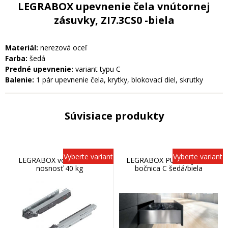
LEGRABOX upevnenie čela vnútornej
zásuvky, ZI7.3CS0 -biela
Materiál:
nerezová oceľ
Farba:
šedá
Predné upevnenie:
variant typu C
Balenie:
1 pár upevnenie čela, krytky, blokovací diel, skrutky
Súvisiace produkty
Vyberte variant
Vyberte variant
LEGRABOX vodiaca lišta,
LEGRABOX PURE, vysoká
nosnosť 40 kg
bočnica C šedá/biela