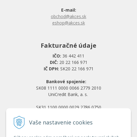
E-mail:
obchod@akces.sk
eshop@akces.sk
Fakturačné údaje
IČO:
36 442 411
DIČ:
20 22 166 971
IČ DPH:
SK20 22 166 971
Bankové spojenie:
SK08 1111 0000 0066 2779 2010
UniCredit Bank, a. s.
SK31 1100 0000 0029 2786 0750
Tatra banka, a. s.
Vaše nastavenie cookies
Všetko o nákupe