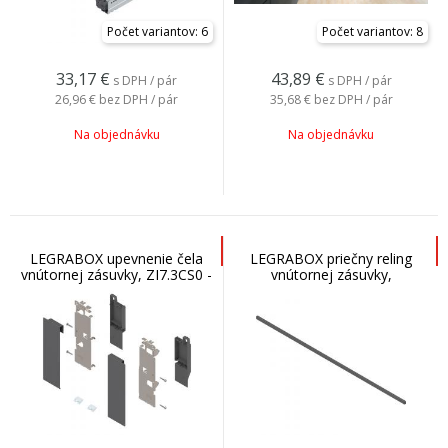
Počet variantov: 6
Počet variantov: 8
33,17
€
43,89
€
s DPH / pár
s DPH / pár
26,96 €
bez DPH / pár
35,68 €
bez DPH / pár
Na objednávku
Na objednávku
LEGRABOX upevnenie čela
LEGRABOX priečny reling
vnútornej zásuvky, ZI7.3CS0 -
vnútornej zásuvky,
šedá
ZR7.1080U - šedá