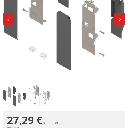
27,29
€
s DPH / set