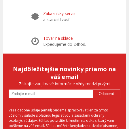
Zákaznícky servis
a starostlivosť
Tovar na sklade
Expedujeme do 24hod.
Najdôležitejšie novinky priamo na
váš email
Získajte zaujímavé informácie vždy medzi prvými
Odoberať
Vaše osobné údaje (email) budeme spracovávať len za týmto
účelom v súlade s platnou legislatívou a zásadami ochrany
osobných údajov. Súhlas potvrdíte kliknutím na odkaz, ktorý vám
pošleme na váš email. Súhlas môžete kedykoľvek odvolať písomne,