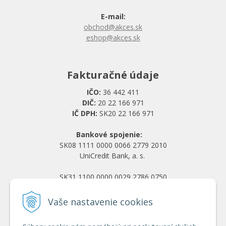
E-mail:
obchod@akces.sk
eshop@akces.sk
Fakturačné údaje
IČO:
36 442 411
DIČ:
20 22 166 971
IČ DPH:
SK20 22 166 971
Bankové spojenie:
SK08 1111 0000 0066 2779 2010
UniCredit Bank, a. s.
SK31 1100 0000 0029 2786 0750
Tatra banka, a. s.
Vaše nastavenie cookies
Všetko o nákupe