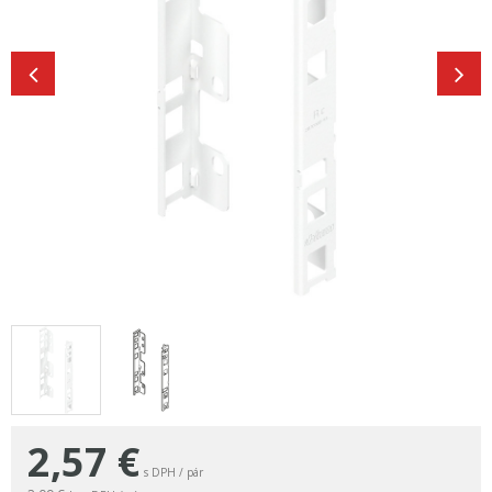
2,57
€
s DPH / pár