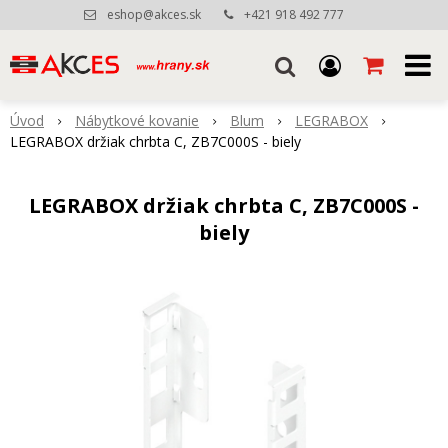
eshop@akces.sk
+421 918 492 777
Úvod
Nábytkové kovanie
Blum
LEGRABOX
LEGRABOX držiak chrbta C, ZB7C000S - biely
LEGRABOX držiak chrbta C, ZB7C000S -
biely