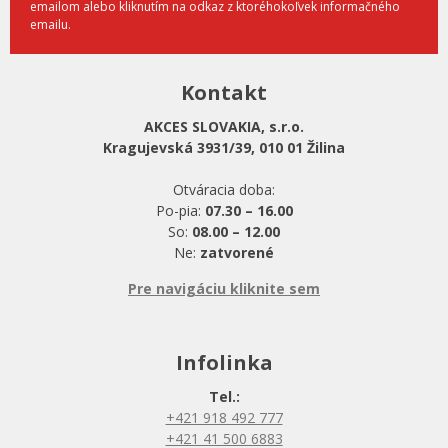
emailom alebo kliknutím na odkaz z ktoréhokoľvek informačného
emailu.
Kontakt
AKCES SLOVAKIA, s.r.o.
Kragujevská 3931/39, 010 01 Žilina
Otváracia doba:
Po-pia:
07.30 – 16.00
So:
08.00 – 12.00
Ne:
zatvorené
Pre navigáciu kliknite sem
Infolinka
Tel.:
+421 918 492 777
+421 41 500 6883