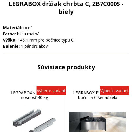
LEGRABOX držiak chrbta C, ZB7C000S -
biely
Materiál:
oceľ
Farba:
biela matná
Výška:
146,1 mm pre bočnice typu C
Balenie:
1 pár držiakov
Súvisiace produkty
Vyberte variant
Vyberte variant
LEGRABOX vodiaca lišta,
LEGRABOX PURE, vysoká
nosnosť 40 kg
bočnica C šedá/biela