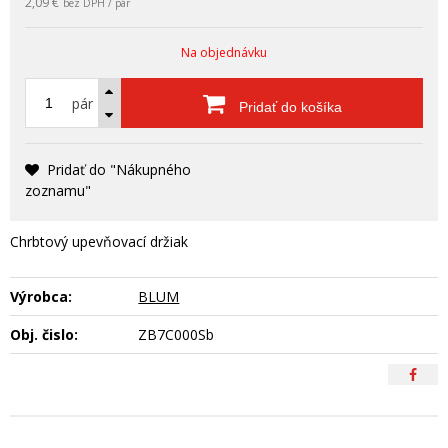
2,09 €
bez DPH / pár
Na objednávku
pár
Pridať do košíka
Pridať do "Nákupného
zoznamu"
Chrbtový upevňovací držiak
Výrobca:
BLUM
Obj. čislo:
ZB7C000Sb