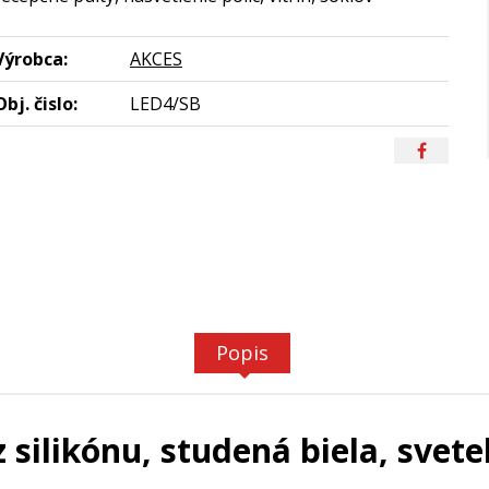
Výrobca:
AKCES
Obj. čislo:
LED4/SB
Popis
 silikónu, studená biela, sve