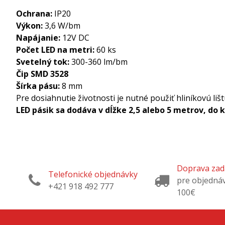
Ochrana:
IP20
Výkon:
3,6 W/bm
Napájanie:
12V DC
Počet LED na metri:
60 ks
Svetelný tok:
300-360 lm/bm
Čip SMD 3528
Šírka pásu:
8 mm
Pre dosiahnutie životnosti je nutné použiť hliníkovú liš
LED pásik sa dodáva v dĺžke 2,5 alebo 5 metrov, do k
Doprava za
Telefonické objednávky
pre objedná
+421 918 492 777
100€