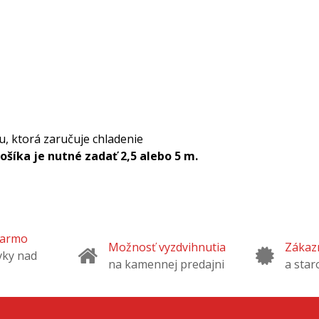
tu, ktorá zaručuje chladenie
ošíka je nutné zadať 2,5 alebo 5 m.
darmo
Možnosť vyzdvihnutia
Zákazn
vky nad
na kamennej predajni
a star