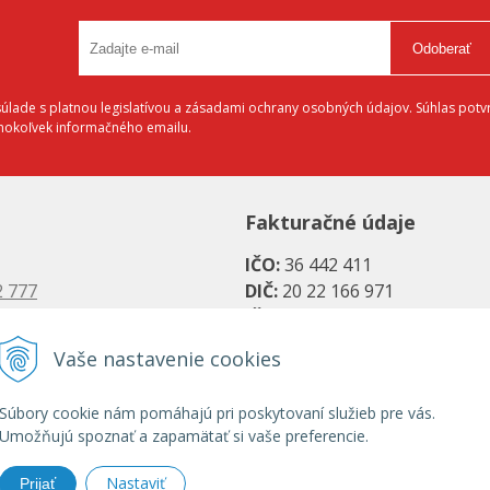
Odoberať
lade s platnou legislatívou a zásadami ochrany osobných údajov. Súhlas potvr
éhokoľvek informačného emailu.
Fakturačné údaje
IČO:
36 442 411
2 777
DIČ:
20 22 166 971
 6883
IČ DPH:
SK20 22 166 971
Vaše nastavenie cookies
Bankové spojenie:
es.sk
SK08 1111 0000 0066 2779 20
Súbory cookie nám pomáhajú pri poskytovaní služieb pre vás.
s.sk
UniCredit Bank, a. s.
Umožňujú spoznať a zapamätať si vaše preferencie.
SK31 1100 0000 0029 2786 07
Nastaviť
Prijať