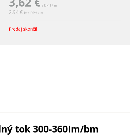
3,62
€
s DPH / m
2,94 €
bez DPH / m
Predaj skončil
telný tok 300-360Im/bm