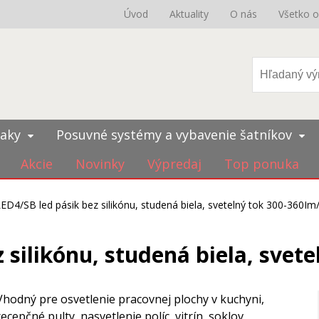
Úvod
Aktuality
O nás
Všetko 
iaky
Posuvné systémy a vybavenie šatníkov
Akcie
Novinky
Výpredaj
Top ponuka
ED4/SB led pásik bez silikónu, studená biela, svetelný tok 300-360I
 silikónu, studená biela, sve
Vhodný pre osvetlenie pracovnej plochy v kuchyni,
recepčné pulty, nasvetlenie políc, vitrín, soklov