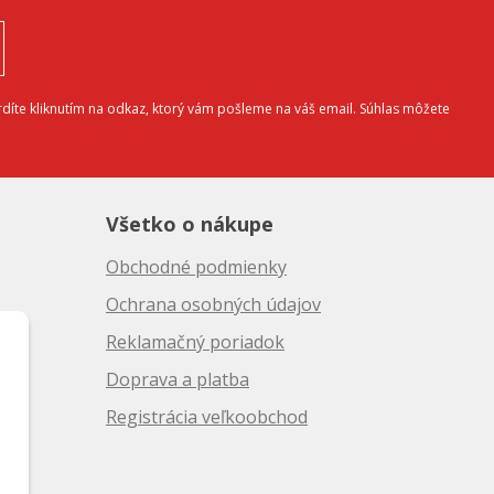
díte kliknutím na odkaz, ktorý vám pošleme na váš email. Súhlas môžete
Všetko o nákupe
Obchodné podmienky
Ochrana osobných údajov
Reklamačný poriadok
Doprava a platba
10
Registrácia veľkoobchod
50