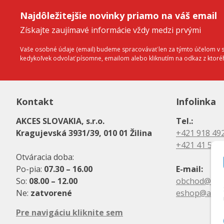
Najdôležitejšie novinky priamo na váš email
Získajte zaujímavé informácie vždy medzi prvými
Vaše osobné údaje (email) budeme spracovávať len za týmto účelom v sú
kedykoľvek odvolať písomne, emailom alebo kliknutím na odkaz z ktor
Kontakt
Infolinka
AKCES SLOVAKIA, s.r.o.
Tel.:
Kragujevská 3931/39, 010 01 Žilina
+421 918 49
+421 41 500
Otváracia doba:
Po-pia:
07.30 – 16.00
E-mail:
So:
08.00 – 12.00
obchod@akc
Ne:
zatvorené
eshop@akce
Pre navigáciu kliknite sem