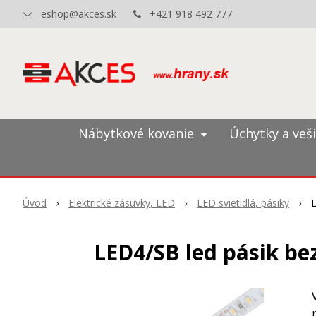
eshop@akces.sk
+421 918 492 777
Nábytkové kovanie
Úchytky a veš
Úvod
Elektrické zásuvky, LED
LED svietidlá, pásiky
L
LED4/SB led pásik bez