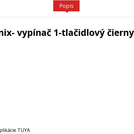
Popis
nix- vypínač 1-tlačidlový čiern
plikácie TUYA