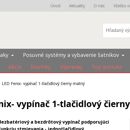
Úvod
Aktuality
O nás
Všetko 
iaky
Posuvné systémy a vybavenie šatníkov
Akcie
Novinky
Výpredaj
Top ponuka
LED Fenix- vypínač 1-tlačidlový čierny matný
nix- vypínač 1-tlačidlový čiern
Bezbatériový a bezdrôtový vypínač podporujúci
funkciu stmievania - jednotlačidlový