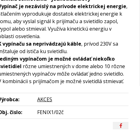
Vypínač je nezávislý na prívode elektrickej energie
,
stlačením vyprodukuje dostatok elektrickej energie k
tomu, aby vyslal signál k prijímaču a svietidlo zapol,
vypol alebo stmieval. Využíva kinetickú energiu v
oblasti osvetlenia.
K vypínaču sa neprivádzajú káble
, prívod 230V sa
inštaluje od ističa ku svietidlu.
Jediným vypínačom je možné ovládať niekoľko
svietidiel
rôzne umiestnených v dome alebo 10 rôzne
umiestnených vypínačov môže ovládať jedno svietidlo.
V kombinácii s prijímačom je možné svietidlá stmievať.
Výrobca:
AKCES
Obj. čislo:
FENIX1/02č