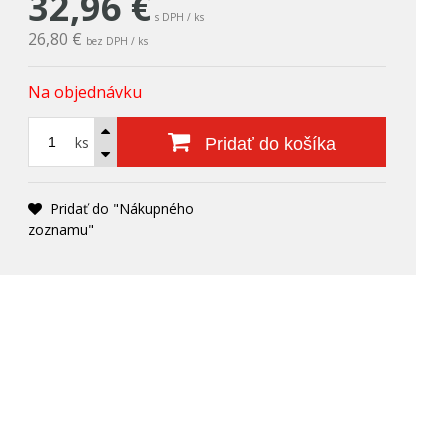
32,96
€
s DPH / ks
26,80 €
bez DPH / ks
Na objednávku
ks
Pridať do košíka
Pridať do "Nákupného
zoznamu"