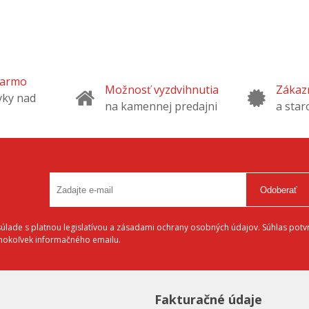
darmo
Možnosť vyzdvihnutia
Zákazn
vky nad
na kamennej predajni
a star
Odoberať
lade s platnou legislatívou a zásadami ochrany osobných údajov. Súhlas potvr
éhokoľvek informačného emailu.
Fakturačné údaje