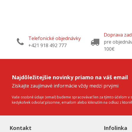
Doprava za
Telefonické objednávky
pre objedná
+421 918 492 777
100€
Najdôležitejšie novinky priamo na váš email
Získajte zaujímavé informácie vždy medzi prvými
Vaše osobné údaje (email) budeme spracovávať len za týmto účelom v sú
kedykoľvek odvolať písomne, emailom alebo kliknutím na odkaz z ktor
Kontakt
Infolinka