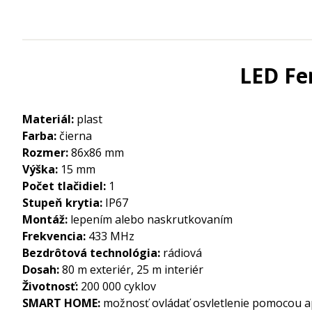
LED Fe
Materiál:
plast
Farba:
čierna
Rozmer:
86x86 mm
Výška:
15 mm
Počet tlačidiel:
1
Stupeň krytia:
IP67
Montáž:
lepením alebo naskrutkovaním
Frekvencia:
433 MHz
Bezdrôtová technológia:
rádiová
Dosah:
80 m exteriér, 25 m interiér
Životnosť:
200 000 cyklov
SMART HOME:
možnosť ovládať osvletlenie pomocou a