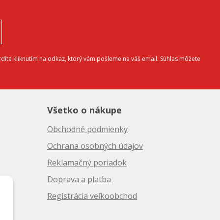
díte kliknutím na odkaz, ktorý vám pošleme na váš email. Súhlas môžete
Všetko o nákupe
Obchodné podmienky
Ochrana osobných údajov
Reklamačný poriadok
Doprava a platba
10
Registrácia veľkoobchod