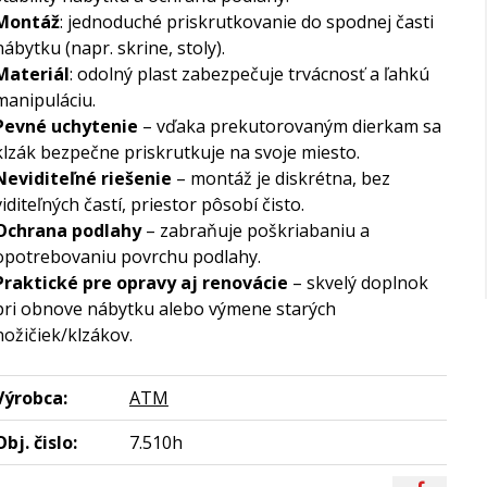
Montáž
: jednoduché priskrutkovanie do spodnej časti
nábytku (napr. skrine, stoly).
Materiál
: odolný plast zabezpečuje trvácnosť a ľahkú
manipuláciu.
Pevné uchytenie
– vďaka prekutorovaným dierkam sa
klzák bezpečne priskrutkuje na svoje miesto.
Neviditeľné riešenie
– montáž je diskrétna, bez
viditeľných častí, priestor pôsobí čisto.
Ochrana podlahy
– zabraňuje poškriabaniu a
opotrebovaniu povrchu podlahy.
Praktické pre opravy aj renovácie
– skvelý doplnok
pri obnove nábytku alebo výmene starých
nožičiek/klzákov.
Výrobca:
ATM
Obj. čislo:
7.510h