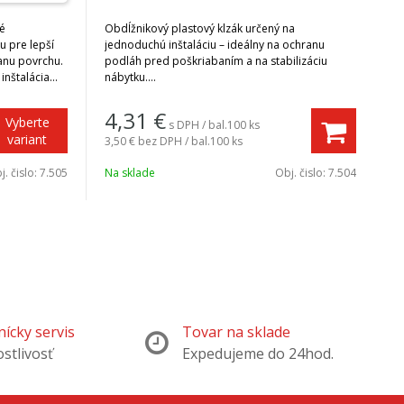
hé
Obdĺžnikový plastový klzák určený na
u pre lepší
jednoduchú inštaláciu – ideálny na ochranu
ranu povrchu.
podláh pred poškriabaním a na stabilizáciu
 inštalácia
nábytku.
Typ montáže
: narážací – rýchla a jednoduchá
× 17 mm
aplikácia bez nutnosti použitia nástrojov či
4,31
€
Vyberte
s DPH / bal.100 ks
lepidla.
variant
3,50 €
bez DPH / bal.100 ks
 prevedenie
Jednoduchá montáž
– klzák sa ľahko naráža na
.
nábytok bez zložitej inštalácie.
j. čislo:
7.505
Na sklade
Obj. čislo:
7.504
í klzák
Ochrana podlahy
– ideálny na prevenciu
 podlahe bez
poškriabaní, škrabancov a trvalých stôp.
Diskrétna estetika
– farba (hnedá alebo
úra tlmí
čierna) harmonične ladí s dekorom nábytku,
odlahy v
najmä dreveným.
Odolnosť a trvácnosť
– plastová konštrukcia
e rôzny
zaručuje dlhodobé používanie.
omáci –
Všestranné využitie
– vhodný na stoličky, stoly,
komody, skrine a iný nábytok.
ícky servis
Tovar na sklade
ostlivosť
Expedujeme do 24hod.