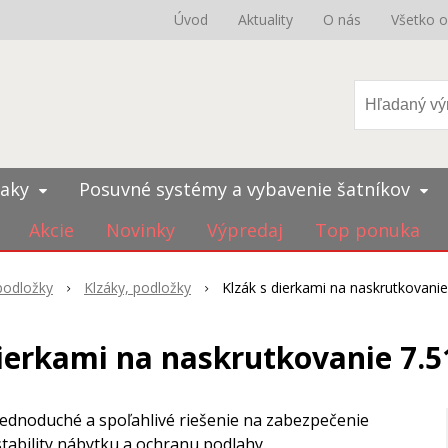
Úvod
Aktuality
O nás
Všetko 
iaky
Posuvné systémy a vybavenie šatníkov
Akcie
Novinky
Výpredaj
Top ponuka
 podložky
Klzáky, podložky
Klzák s dierkami na naskrutkovanie
dierkami na naskrutkovanie 7.5
Jednoduché a spoľahlivé riešenie na zabezpečenie
stability nábytku a ochranu podlahy.