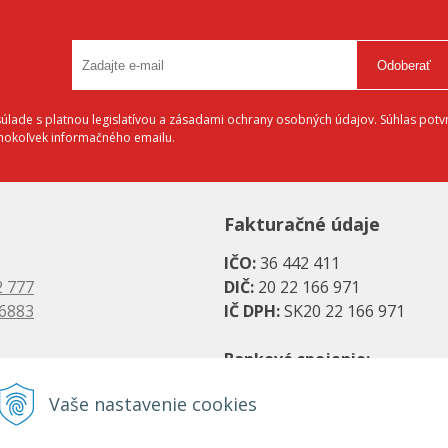
Odoberať
lade s platnou legislatívou a zásadami ochrany osobných údajov. Súhlas potvr
éhokoľvek informačného emailu.
Fakturačné údaje
IČO:
36 442 411
2 777
DIČ:
20 22 166 971
 6883
IČ DPH:
SK20 22 166 971
Bankové spojenie:
es.sk
SK08 1111 0000 0066 2779 20
Vaše nastavenie cookies
s.sk
UniCredit Bank, a. s.