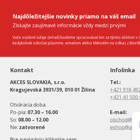
Najdôležitejšie novinky priamo na váš email
Získajte zaujímavé informácie vždy medzi prvými
Vaše osobné údaje (email) budeme spracovávať len za týmto účelom v sú
kedykoľvek odvolať písomne, emailom alebo kliknutím na odkaz z ktor
Kontakt
Infolinka
AKCES SLOVAKIA, s.r.o.
Tel.:
Kragujevská 3931/39, 010 01 Žilina
+421 918 49
+421 41 500
Otváracia doba:
Po-pia:
07.30 – 16.00
E-mail:
So:
08.00 – 12.00
obchod@akc
Ne:
zatvorené
eshop@akce
Pre navigáciu kliknite sem