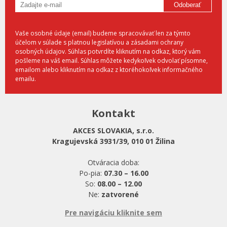
Odoberať
Vaše osobné údaje (email) budeme spracovávať len za týmto
účelom v súlade s platnou legislatívou a zásadami ochrany
osobných údajov. Súhlas potvrdíte kliknutím na odkaz, ktorý vám
pošleme na váš email. Súhlas môžete kedykoľvek odvolať písomne,
emailom alebo kliknutím na odkaz z ktoréhokoľvek informačného
emailu.
Kontakt
AKCES SLOVAKIA, s.r.o.
Kragujevská 3931/39, 010 01 Žilina
Otváracia doba:
Po-pia:
07.30 – 16.00
So:
08.00 – 12.00
Ne:
zatvorené
Pre navigáciu kliknite sem