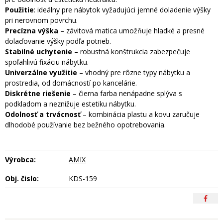
Použitie
: ideálny pre nábytok vyžadujúci jemné doladenie výšky
pri nerovnom povrchu.
Precízna výška
– závitová matica umožňuje hladké a presné
dolaďovanie výšky podľa potrieb.
Stabilné uchytenie
– robustná konštrukcia zabezpečuje
spoľahlivú fixáciu nábytku.
Univerzálne využitie
– vhodný pre rôzne typy nábytku a
prostredia, od domácností po kancelárie.
Diskrétne riešenie
– čierna farba nenápadne splýva s
podkladom a neznižuje estetiku nábytku.
Odolnosť a trvácnosť
– kombinácia plastu a kovu zaručuje
dlhodobé používanie bez bežného opotrebovania.
Výrobca:
AMIX
Obj. čislo:
KDS-159