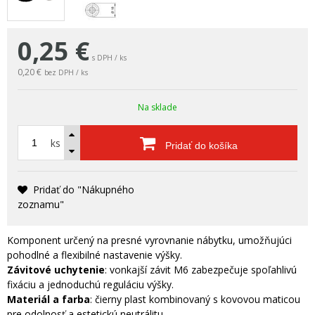
0,25
€
s DPH / ks
0,20 €
bez DPH / ks
Na sklade
ks
Pridať do košíka
Pridať do "Nákupného
zoznamu"
Komponent určený na presné vyrovnanie nábytku, umožňujúci
pohodlné a flexibilné nastavenie výšky.
Závitové uchytenie
: vonkajší závit M6 zabezpečuje spoľahlivú
fixáciu a jednoduchú reguláciu výšky.
Materiál a farba
: čierny plast kombinovaný s kovovou maticou
pre odolnosť a estetickú neutrálitu.