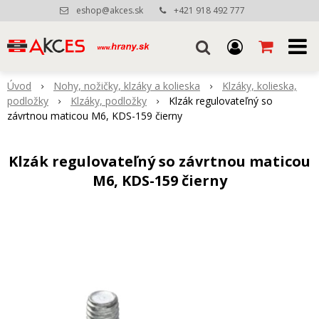
eshop@akces.sk
+421 918 492 777
Úvod
Nohy, nožičky, klzáky a kolieska
Klzáky, kolieska,
podložky
Klzáky, podložky
Klzák regulovateľný so
závrtnou maticou M6, KDS-159 čierny
Klzák regulovateľný so závrtnou maticou
M6, KDS-159 čierny