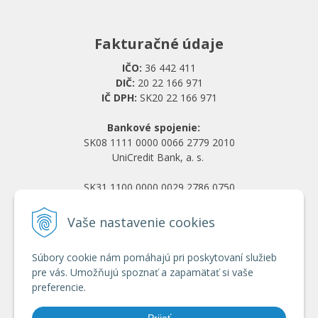
Fakturačné údaje
IČO:
36 442 411
DIČ:
20 22 166 971
IČ DPH:
SK20 22 166 971
Bankové spojenie:
SK08 1111 0000 0066 2779 2010
UniCredit Bank, a. s.
SK31 1100 0000 0029 2786 0750
Tatra banka, a. s.
Vaše nastavenie cookies
Všetko o nákupe
Súbory cookie nám pomáhajú pri poskytovaní služieb
Obchodné podmienky
pre vás. Umožňujú spoznať a zapamätať si vaše
Ochrana osobných údajov
preferencie.
Reklamačný poriadok
Doprava a platba