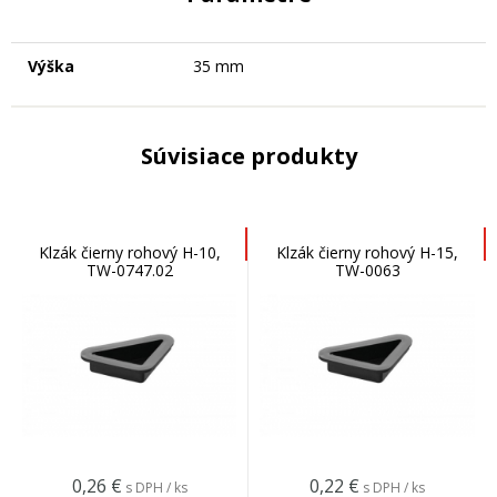
Výška
35 mm
Súvisiace produkty
Klzák čierny rohový H-10,
Klzák čierny rohový H-15,
TW-0747.02
TW-0063
0,26
€
0,22
€
s DPH / ks
s DPH / ks