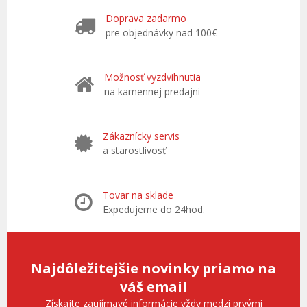
Doprava zadarmo
pre objednávky nad 100€
Možnosť vyzdvihnutia
na kamennej predajni
Zákaznícky servis
a starostlivosť
Tovar na sklade
Expedujeme do 24hod.
Najdôležitejšie novinky priamo na
váš email
Získajte zaujímavé informácie vždy medzi prvými