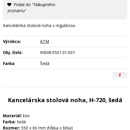
Pridať do "Nákupného
zoznamu"
Kancelárska stolová noha s reguláciou
Výrobca:
ATM
Obj. čislo:
WB08.0501.01.007
Farba
Šedá
Kancelárska stolová noha, H-720, šedá
Materiál:
kov
Farba:
šedá
Rozmer:
550 x 60 mm (hĺbka x šírka)