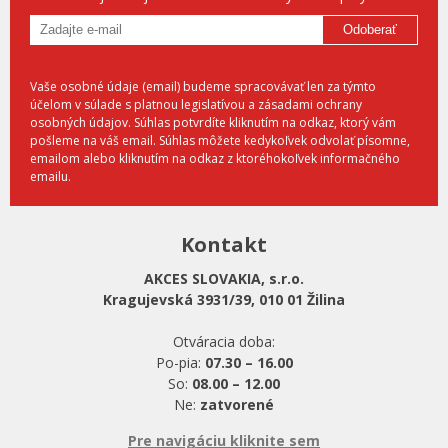
Odoberať
Vaše osobné údaje (email) budeme spracovávať len za týmto
účelom v súlade s platnou legislatívou a zásadami ochrany
osobných údajov. Súhlas potvrdíte kliknutím na odkaz, ktorý vám
pošleme na váš email. Súhlas môžete kedykoľvek odvolať písomne,
emailom alebo kliknutím na odkaz z ktoréhokoľvek informačného
emailu.
Kontakt
AKCES SLOVAKIA, s.r.o.
Kragujevská 3931/39, 010 01 Žilina
Otváracia doba:
Po-pia:
07.30 – 16.00
So:
08.00 – 12.00
Ne:
zatvorené
Pre navigáciu kliknite sem