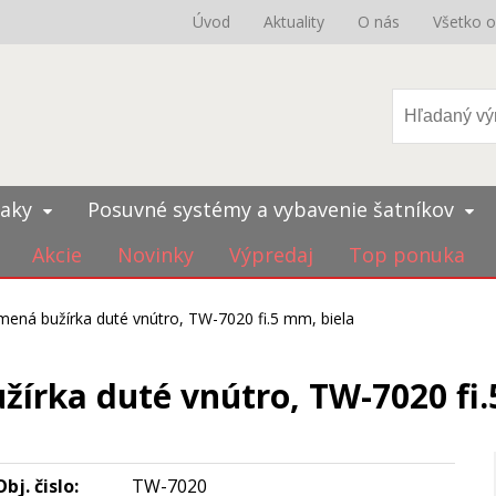
Úvod
Aktuality
O nás
Všetko 
iaky
Posuvné systémy a vybavenie šatníkov
Akcie
Novinky
Výpredaj
Top ponuka
ená bužírka duté vnútro, TW-7020 fi.5 mm, biela
írka duté vnútro, TW-7020 fi.
Obj. čislo:
TW-7020