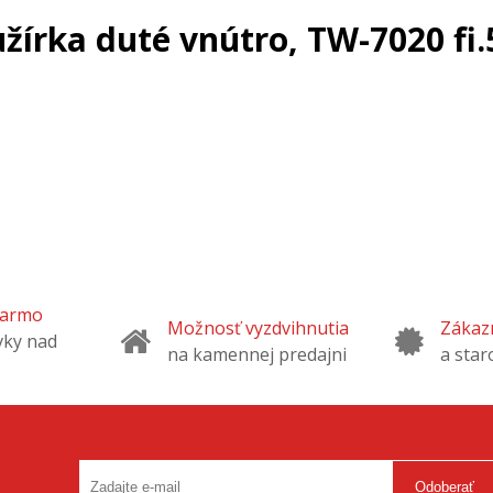
írka duté vnútro, TW-7020 fi.
darmo
Možnosť vyzdvihnutia
Zákazn
vky nad
na kamennej predajni
a star
Odoberať