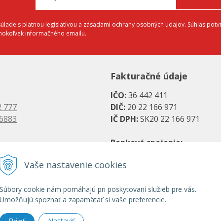
lade s platnou legislatívou a zásadami ochrany osobných údajov. Súhlas potvr
éhokoľvek informačného emailu.
Fakturačné údaje
IČO:
36 442 411
2 777
DIČ:
20 22 166 971
 6883
IČ DPH:
SK20 22 166 971
Bankové spojenie:
es.sk
SK08 1111 0000 0066 2779 20
Vaše nastavenie cookies
s.sk
UniCredit Bank, a. s.
SK31 1100 0000 0029 2786 07
Súbory cookie nám pomáhajú pri poskytovaní služieb pre vás.
Umožňujú spoznať a zapamätať si vaše preferencie.
Tatra banka, a. s.
Nastaviť