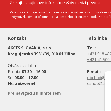
Získajte zaujímavé informácie vždy medzi prvými
Vaše osobné údaje (email) budeme spracovávať len za týmto účelom v sú
kedykoľvek odvolať písomne, emailom alebo kliknutím na odkaz z ktor
Kontakt
Infolinka
AKCES SLOVAKIA, s.r.o.
Tel.:
Kragujevská 3931/39, 010 01 Žilina
+421 918 49
+421 41 500
Otváracia doba:
Po-pia:
07.30 – 16.00
E-mail:
So:
08.00 – 12.00
obchod@akc
Ne:
zatvorené
eshop@akce
Pre navigáciu kliknite sem