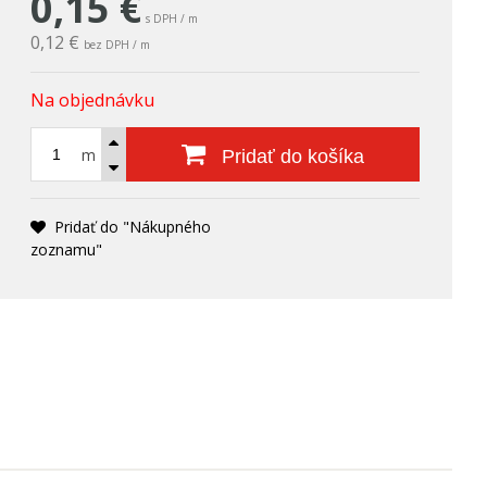
0,15
€
s DPH / m
0,12 €
bez DPH / m
Na objednávku
m
Pridať do košíka
Pridať do "Nákupného
zoznamu"