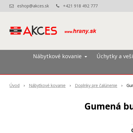
eshop@akces.sk
+421 918 492 777
Nábytkové kovanie
Úchytky a veš
Úvod
Nábytkové kovanie
Doplnky pre čalúnenie
Gum
Gumená buž