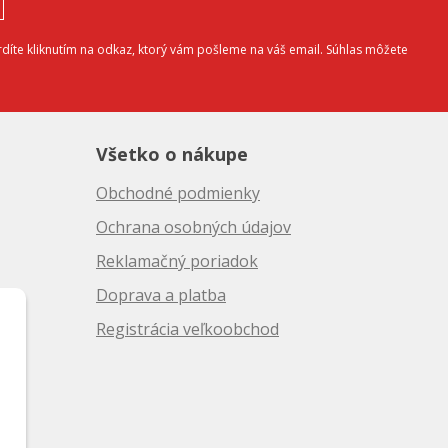
díte kliknutím na odkaz, ktorý vám pošleme na váš email. Súhlas môžete
Všetko o nákupe
Obchodné podmienky
Ochrana osobných údajov
Reklamačný poriadok
Doprava a platba
10
Registrácia veľkoobchod
50