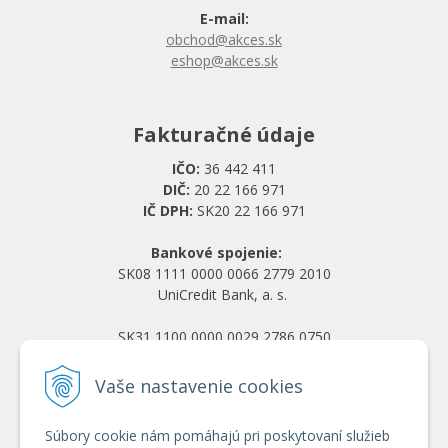
E-mail:
obchod@akces.sk
eshop@akces.sk
Fakturačné údaje
IČO:
36 442 411
DIČ:
20 22 166 971
IČ DPH:
SK20 22 166 971
Bankové spojenie:
SK08 1111 0000 0066 2779 2010
UniCredit Bank, a. s.
SK31 1100 0000 0029 2786 0750
Tatra banka, a. s.
Vaše nastavenie cookies
Všetko o nákupe
Súbory cookie nám pomáhajú pri poskytovaní služieb