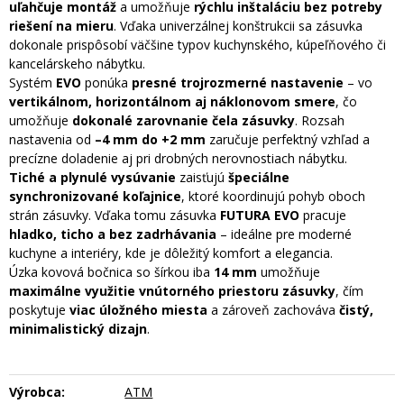
uľahčuje montáž
a umožňuje
rýchlu inštaláciu bez potreby
riešení na mieru
. Vďaka univerzálnej konštrukcii sa zásuvka
dokonale prispôsobí väčšine typov kuchynského, kúpeľňového či
kancelárskeho nábytku.
Systém
EVO
ponúka
presné trojrozmerné nastavenie
– vo
vertikálnom, horizontálnom aj náklonovom smere
, čo
umožňuje
dokonalé zarovnanie čela zásuvky
. Rozsah
nastavenia od
–4 mm do +2 mm
zaručuje perfektný vzhľad a
precízne doladenie aj pri drobných nerovnostiach nábytku.
Tiché a plynulé vysúvanie
zaisťujú
špeciálne
synchronizované koľajnice
, ktoré koordinujú pohyb oboch
strán zásuvky. Vďaka tomu zásuvka
FUTURA EVO
pracuje
hladko, ticho a bez zadrhávania
– ideálne pre moderné
kuchyne a interiéry, kde je dôležitý komfort a elegancia.
Úzka kovová bočnica so šírkou iba
14 mm
umožňuje
maximálne využitie vnútorného priestoru zásuvky
, čím
poskytuje
viac úložného miesta
a zároveň zachováva
čistý,
minimalistický dizajn
.
Výrobca:
ATM