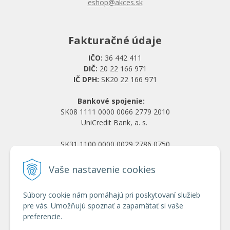
eshop@akces.sk
Fakturačné údaje
IČO:
36 442 411
DIČ:
20 22 166 971
IČ DPH:
SK20 22 166 971
Bankové spojenie:
SK08 1111 0000 0066 2779 2010
UniCredit Bank, a. s.
SK31 1100 0000 0029 2786 0750
Tatra banka, a. s.
Vaše nastavenie cookies
Všetko o nákupe
Súbory cookie nám pomáhajú pri poskytovaní služieb
Obchodné podmienky
pre vás. Umožňujú spoznať a zapamätať si vaše
Ochrana osobných údajov
preferencie.
Reklamačný poriadok