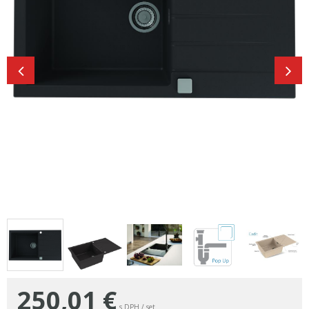
250,01
€
s DPH / set