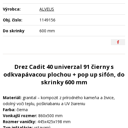
Výrobca:
ALVEUS
Obj. čislo:
1149156
Do skrinky
600 mm
Drez Cadit 40 univerzal 91 čierny s
odkvapávacou plochou + pop up sifón, do
skrinky 600 mm
Materiál:
granital – kompozit z prírodného kameňa a živice,
odolný voči teplu, poškriabaniu a UV žiareniu
Farba:
čierna
Vonkajší rozmer:
860x500 mm
Rozmer vaničky:
445x425x198 mm
Typ inštalácie:
vstavaný