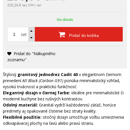
203,26 €
bez DPH / set
Na sklade
set
Pridať do košíka
Pridať do "Nákupného
zoznamu"
Štýlový
granitový jednodrez Cadit 40
v elegantnom čiernom
prevedení
All Black (Carbon G91)
ponúka minimalistický vzhľad,
vysokú trvácnosť a praktickú funkčnosť.
Elegantný dizajn v čiernej farbe:
ideálne pre minimalistické či
moderné kuchyne bez rušivých kontrastov.
Odolný materiál:
Granital vydrží každodennú záťaž, horúce
predmety aj opakované čistenie bez straty kvality.
Flexibilné použitie:
otočný dizajn umožňuje voľbu umiestnenia
odkvapávacej plochy na ľavú alebo pravú stranu.