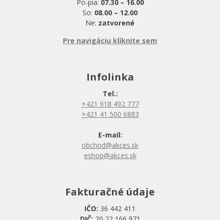
Po-pia:
07.30 – 16.00
So:
08.00 – 12.00
Ne:
zatvorené
Pre navigáciu kliknite sem
Infolinka
Tel.:
+421 918 492 777
+421 41 500 6883
E-mail:
obchod@akces.sk
eshop@akces.sk
Fakturačné údaje
IČO:
36 442 411
DIČ:
20 22 166 971