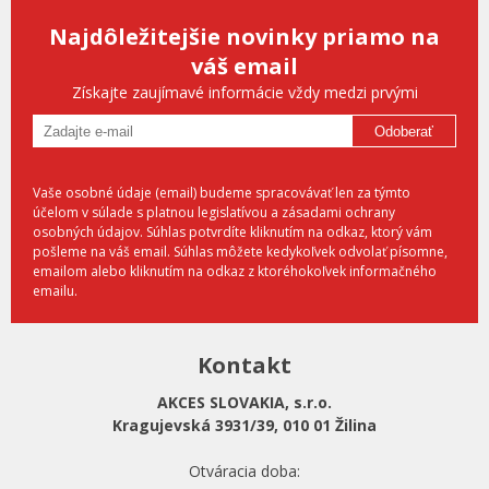
Najdôležitejšie novinky priamo na
váš email
Získajte zaujímavé informácie vždy medzi prvými
Odoberať
Vaše osobné údaje (email) budeme spracovávať len za týmto
účelom v súlade s platnou legislatívou a zásadami ochrany
osobných údajov. Súhlas potvrdíte kliknutím na odkaz, ktorý vám
pošleme na váš email. Súhlas môžete kedykoľvek odvolať písomne,
emailom alebo kliknutím na odkaz z ktoréhokoľvek informačného
emailu.
Kontakt
AKCES SLOVAKIA, s.r.o.
Kragujevská 3931/39, 010 01 Žilina
Otváracia doba: