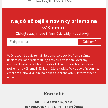
Expedujeme do 24hod.
Najdôležitejšie novinky priamo na
váš email
Získajte zaujímavé informácie vždy medzi prvými
Odoberať
Vaše osobné údaje (email) budeme spracovávať len za týmto
účelom v súlade s platnou legislatívou a zásadami ochrany
osobných údajov. Súhlas potvrdíte kliknutím na odkaz, ktorý vám
pošleme na váš email. Súhlas môžete kedykoľvek odvolať písomne,
emailom alebo kliknutím na odkaz z ktoréhokoľvek informačného
emailu.
Kontakt
AKCES SLOVAKIA, s.r.o.
Kragujevská 3931/39, 010 01 Žilina