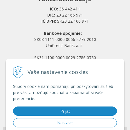
IČO:
36 442 411
DIČ:
20 22 166 971
IČ DPH:
SK20 22 166 971
Bankové spojenie:
SK08 1111 0000 0066 2779 2010
UniCredit Bank, a. s.
SK31 1100 0000 0029 2786 0750
Tatra banka, a. s.
Vaše nastavenie cookies
Všetko o nákupe
Súbory cookie nám pomáhajú pri poskytovaní služieb
Obchodné podmienky
pre vás. Umožňujú spoznať a zapamätať si vaše
Ochrana osobných údajov
preferencie.
Reklamačný poriadok
Doprava a platba
Prijať
Registrácia veľkoobchod
Nastaviť