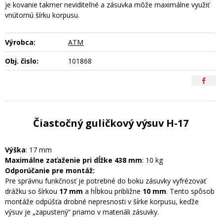
je kovanie takmer neviditeľné a zásuvka môže maximálne využiť
vnútornú šírku korpusu.
Výrobca:
ATM
Obj. čislo:
101868
Čiastočný guličkový výsuv H-17
Výška
: 17 mm
Maximálne zaťaženie pri dĺžke 438 mm
: 10 kg
Odporúčanie pre montáž:
Pre správnu funkčnosť je potrebné do boku zásuvky vyfrézovať
drážku so šírkou
17 mm
a hĺbkou približne
10 mm
. Tento spôsob
montáže odpúšťa drobné nepresnosti v šírke korpusu, keďže
výsuv je „zapustený“ priamo v materiáli zásuvky.