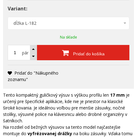
Variant:
dĺžka L-182
Na sklade
pár
Pridať do košíka
Pridať do "Nákupného
zoznamu"
Tento kompaktný guličkový výsuv s výškou profilu len
17 mm
je
určený pre špecifické aplikácie, kde nie je priestor na klasické
široké kovania. Je ideálnou voľbou pre menšie zásuvky, nočné
stolíky, výsuvné police na klávesnicu alebo drobné organizéry v
šatníkoch.
Na rozdiel od bežných výsuvov sa tento model najčastejšie
montuje do
vyfrézovanej drážky
na boku zásuvky. Vďaka tomu