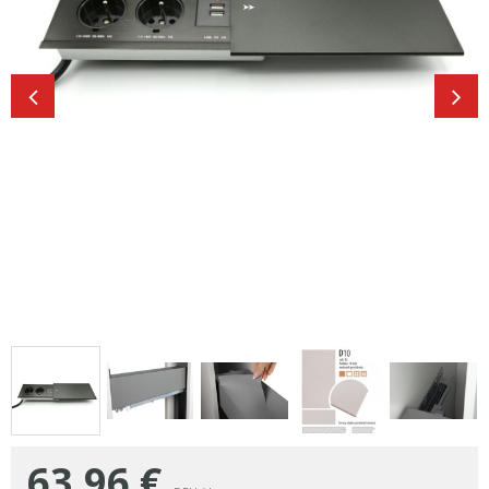
63,96
€