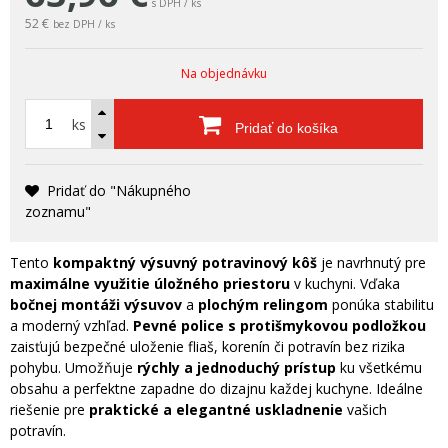
s DPH / ks
52 €
bez DPH / ks
Na objednávku
ks
Pridať do košíka
Pridať do "Nákupného
zoznamu"
Tento
kompaktný výsuvný potravinový kôš
je navrhnutý pre
maximálne využitie úložného priestoru
v kuchyni. Vďaka
bočnej montáži výsuvov
a
plochým relingom
ponúka stabilitu
a moderný vzhľad.
Pevné police s protišmykovou podložkou
zaisťujú bezpečné uloženie fliaš, korenín či potravín bez rizika
pohybu. Umožňuje
rýchly a jednoduchý prístup
ku všetkému
obsahu a perfektne zapadne do dizajnu každej kuchyne. Ideálne
riešenie pre
praktické a elegantné uskladnenie
vašich
potravín.