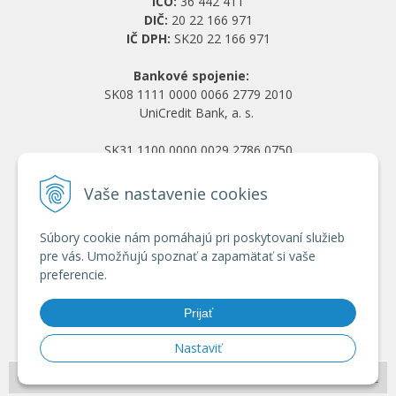
IČO:
36 442 411
DIČ:
20 22 166 971
IČ DPH:
SK20 22 166 971
Bankové spojenie:
SK08 1111 0000 0066 2779 2010
UniCredit Bank, a. s.
SK31 1100 0000 0029 2786 0750
Tatra banka, a. s.
Vaše nastavenie cookies
Všetko o nákupe
Súbory cookie nám pomáhajú pri poskytovaní služieb
Obchodné podmienky
pre vás. Umožňujú spoznať a zapamätať si vaše
Ochrana osobných údajov
preferencie.
Reklamačný poriadok
Doprava a platba
Prijať
Registrácia veľkoobchod
Nastaviť
© 2026 HRANY.SK •
NextShop
&
e-shop Pohoda Connector
by
NextCom s.r.o.