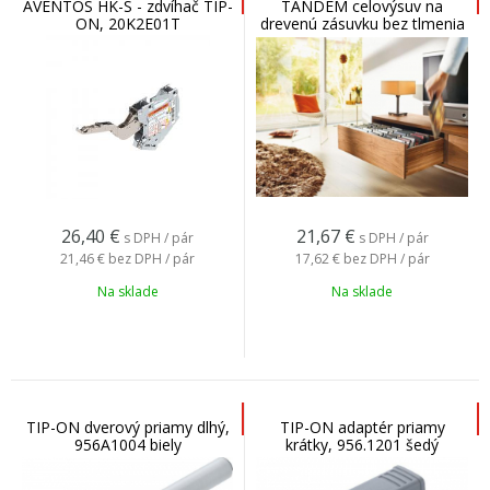
AVENTOS HK-S - zdvíhač TIP-
TANDEM celovýsuv na
ON, 20K2E01T
drevenú zásuvku bez tlmenia
a TIP-ON
26,40
€
21,67
€
s DPH / pár
s DPH / pár
21,46 €
bez DPH / pár
17,62 €
bez DPH / pár
Na sklade
Na sklade
TIP-ON dverový priamy dlhý,
TIP-ON adaptér priamy
956A1004 biely
krátky, 956.1201 šedý