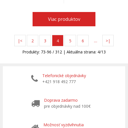
Viac produktov
…
|<
2
3
4
5
6
>|
Produkty:
73
-
96
/
312
| Aktuálna strana:
4
/
13
Telefonické objednávky
+421 918 492 777
Doprava zadarmo
pre objednávky nad 100€
Možnosť vyzdvihnutia