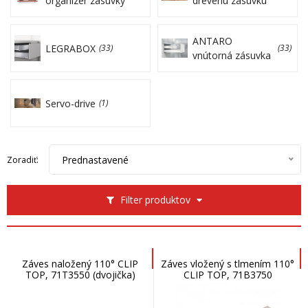
organizér zásuvky
drevenú zásuvku
ANTARO
LEGRABOX
(33)
(33)
vnútorná zásuvka
Servo-drive
(1)
Prednastavené
Zoradiť:
Filter produktov
Záves naložený 110° CLIP
Záves vložený s tlmením 110°
TOP, 71T3550 (dvojička)
CLIP TOP, 71B3750