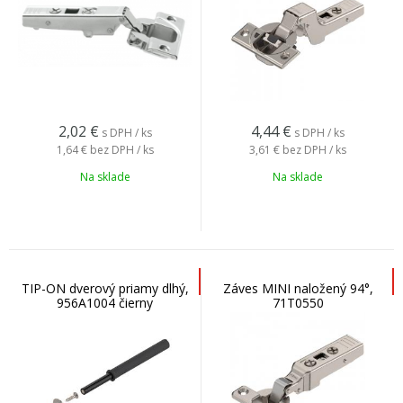
2,02
€
4,44
€
s DPH / ks
s DPH / ks
1,64 €
bez DPH / ks
3,61 €
bez DPH / ks
Na sklade
Na sklade
TIP-ON dverový priamy dlhý,
Záves MINI naložený 94°,
956A1004 čierny
71T0550