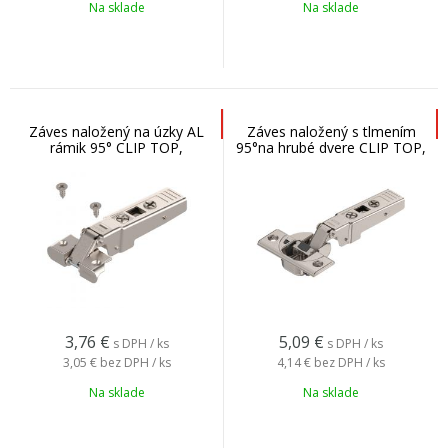
Na sklade
Na sklade
Záves naložený na úzky AL
Záves naložený s tlmením
rámik 95° CLIP TOP,
95°na hrubé dvere CLIP TOP,
71T950A
71B9550
3,76
€
5,09
€
s DPH / ks
s DPH / ks
3,05 €
bez DPH / ks
4,14 €
bez DPH / ks
Na sklade
Na sklade