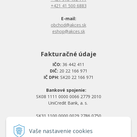
+421 41 500 6883
E-mail:
obchod@akces.sk
eshop@akces.sk
Fakturačné údaje
IČO:
36 442 411
DIČ:
20 22 166 971
IČ DPH:
SK20 22 166 971
Bankové spojenie:
SK08 1111 0000 0066 2779 2010
UniCredit Bank, a. s.
SK31 1100 0000 0029 2786 0750
Tatra banka, a. s.
Vaše nastavenie cookies