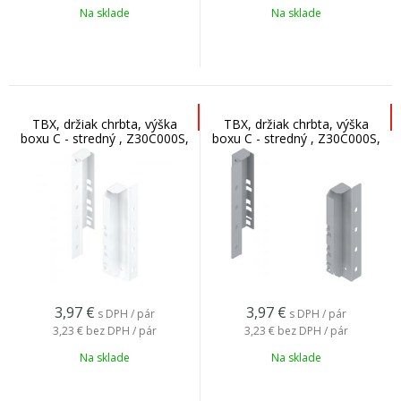
Na sklade
Na sklade
TBX, držiak chrbta, výška
TBX, držiak chrbta, výška
boxu C - stredný , Z30C000S,
boxu C - stredný , Z30C000S,
biely
šedý
3,97
€
3,97
€
s DPH / pár
s DPH / pár
3,23 €
bez DPH / pár
3,23 €
bez DPH / pár
Na sklade
Na sklade