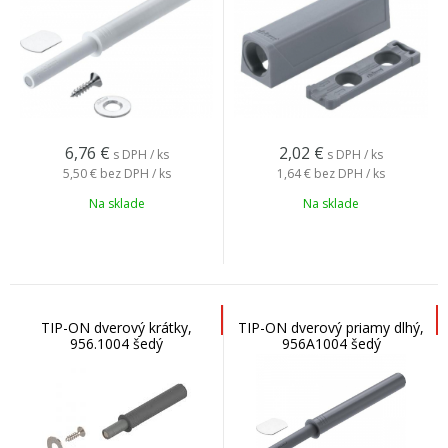
6,76
€
2,02
€
s DPH / ks
s DPH / ks
5,50 €
bez DPH / ks
1,64 €
bez DPH / ks
Na sklade
Na sklade
TIP-ON dverový krátky,
TIP-ON dverový priamy dlhý,
956.1004 šedý
956A1004 šedý