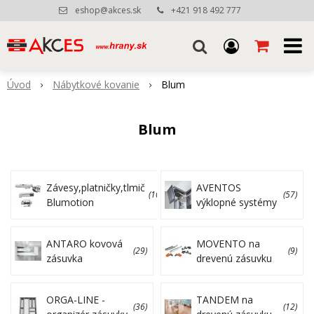
eshop@akces.sk
+421 918 492 777
Úvod
Nábytkové kovanie
Blum
Blum
Závesy,platničky,tlmič
AVENTOS
(109)
(57)
Blumotion
výklopné systémy
ANTARO kovová
MOVENTO na
(29)
(9)
zásuvka
drevenú zásuvku
ORGA-LINE -
TANDEM na
(36)
(12)