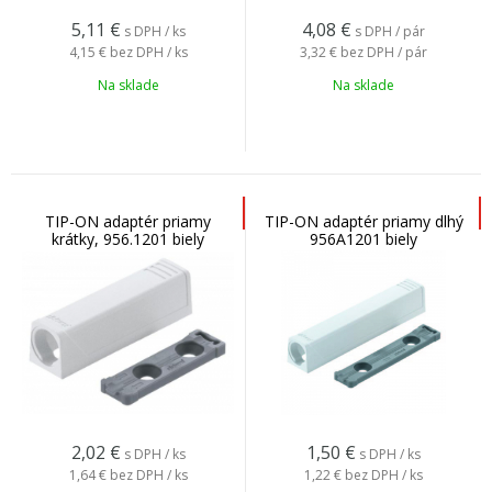
5,11
€
4,08
€
s DPH / ks
s DPH / pár
4,15 €
bez DPH / ks
3,32 €
bez DPH / pár
Na sklade
Na sklade
TIP-ON adaptér priamy
TIP-ON adaptér priamy dlhý
krátky, 956.1201 biely
956A1201 biely
2,02
€
1,50
€
s DPH / ks
s DPH / ks
1,64 €
bez DPH / ks
1,22 €
bez DPH / ks