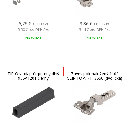
6,76
€
3,86
€
s DPH / ks
s DPH / ks
5,50 €
bez DPH / ks
3,14 €
bez DPH / ks
Na sklade
Na sklade
TIP-ON adaptér priamy dlhý
Záves polonaložený 110°
956A1201 čierny
CLIP TOP, 71T3650 (dvojička)