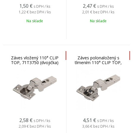
1,50
€
2,47
€
s DPH / ks
s DPH / ks
1,22 €
bez DPH / ks
2,01 €
bez DPH / ks
Na sklade
Na sklade
Záves vložený 110° CLIP
Záves polonaložený s
TOP, 71T3750 (dvojička)
tlmením 110° CLIP TOP,
71B3650
2,58
€
4,51
€
s DPH / ks
s DPH / ks
2,09 €
bez DPH / ks
3,66 €
bez DPH / ks