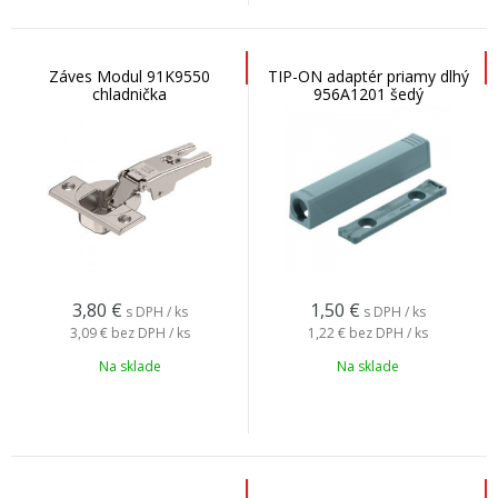
Záves Modul 91K9550
TIP-ON adaptér priamy dlhý
chladnička
956A1201 šedý
3,80
€
1,50
€
s DPH / ks
s DPH / ks
3,09 €
bez DPH / ks
1,22 €
bez DPH / ks
Na sklade
Na sklade