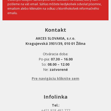
pošleme na váš email. Súhlas môžete kedykoľvek odvolať písomne,
emailom alebo kliknutím na odkaz z ktoréhokoľvek informačného
emailu.
Kontakt
AKCES SLOVAKIA, s.r.o.
Kragujevská 3931/39, 010 01 Žilina
Otváracia doba:
Po-pia:
07.30 – 16.00
So:
08.00 – 12.00
Ne:
zatvorené
Pre navigáciu kliknite sem
Infolinka
Tel.:
+421 918 492 777