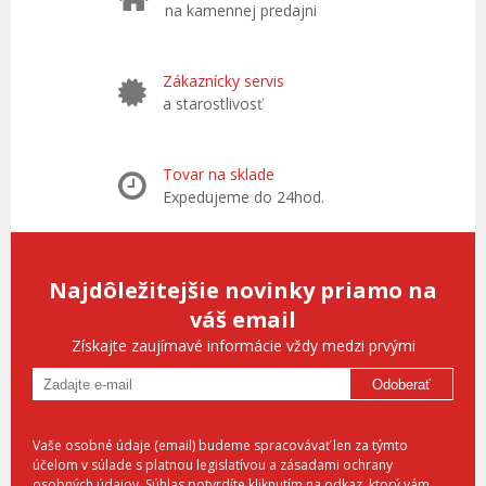
na kamennej predajni
Zákaznícky servis
a starostlivosť
Tovar na sklade
Expedujeme do 24hod.
Najdôležitejšie novinky priamo na
váš email
Získajte zaujímavé informácie vždy medzi prvými
Odoberať
Vaše osobné údaje (email) budeme spracovávať len za týmto
účelom v súlade s platnou legislatívou a zásadami ochrany
osobných údajov. Súhlas potvrdíte kliknutím na odkaz, ktorý vám