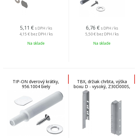
5,11
€
6,76
€
s DPH / ks
s DPH / ks
4,15 €
bez DPH / ks
5,50 €
bez DPH / ks
Na sklade
Na sklade
TIP-ON dverový krátky,
TBX, držiak chrbta, výška
956.1004 biely
boxu D - vysoký, Z30D000S,
šedý