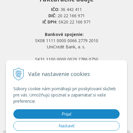
IČO:
36 442 411
DIČ:
20 22 166 971
IČ DPH:
SK20 22 166 971
Bankové spojenie:
SK08 1111 0000 0066 2779 2010
UniCredit Bank, a. s.
SK31 1100 0000 0029 2786 0750
Tatra banka, a. s.
Vaše nastavenie cookies
Všetko o nákupe
Súbory cookie nám pomáhajú pri poskytovaní služieb
Obchodné podmienky
pre vás. Umožňujú spoznať a zapamätať si vaše
Ochrana osobných údajov
preferencie.
Reklamačný poriadok
Doprava a platba
Prijať
Registrácia veľkoobchod
Nastaviť