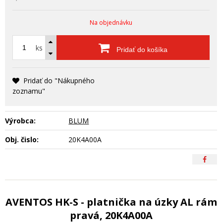
Na objednávku
ks
Pridať do košíka
Pridať do "Nákupného
zoznamu"
Výrobca:
BLUM
Obj. čislo:
20K4A00A
AVENTOS HK-S - platnička na úzky AL rám
pravá, 20K4A00A