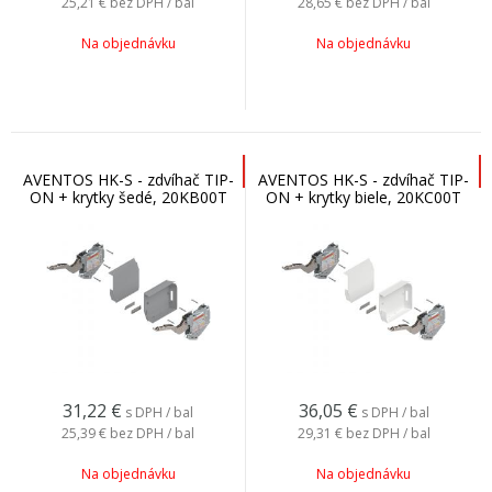
25,21 €
bez DPH / bal
28,65 €
bez DPH / bal
Na objednávku
Na objednávku
AVENTOS HK-S - zdvíhač TIP-
AVENTOS HK-S - zdvíhač TIP-
ON + krytky šedé, 20KB00T
ON + krytky biele, 20KC00T
31,22
€
36,05
€
s DPH / bal
s DPH / bal
25,39 €
bez DPH / bal
29,31 €
bez DPH / bal
Na objednávku
Na objednávku