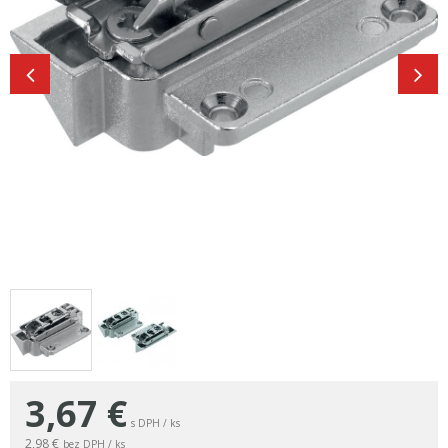
3,67
€
s DPH / ks
2,98 €
bez DPH / ks