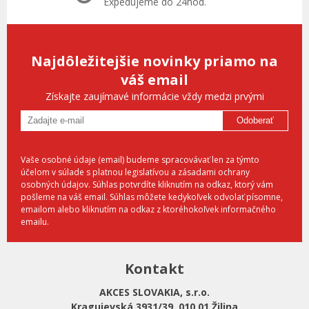
Expedujeme do 24hod.
Najdôležitejšie novinky priamo na
váš email
Získajte zaujímavé informácie vždy medzi prvými
Odoberať
Vaše osobné údaje (email) budeme spracovávať len za týmto
účelom v súlade s platnou legislatívou a zásadami ochrany
osobných údajov. Súhlas potvrdíte kliknutím na odkaz, ktorý vám
pošleme na váš email. Súhlas môžete kedykoľvek odvolať písomne,
emailom alebo kliknutím na odkaz z ktoréhokoľvek informačného
emailu.
Kontakt
AKCES SLOVAKIA, s.r.o.
Kragujevská 3931/39, 010 01 Žilina