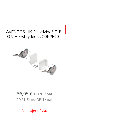
AVENTOS HK-S - zdvíhač TIP-
ON + krytky biele, 20K2E00T
36,05
€
s DPH / bal
29,31 €
bez DPH / bal
Na objednávku