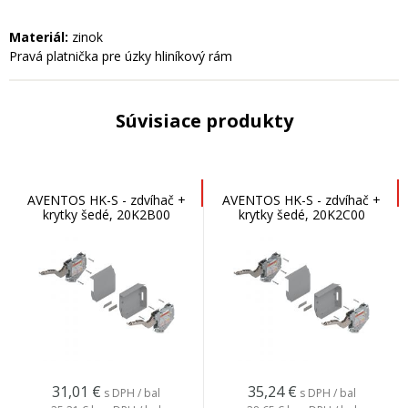
Materiál:
zinok
Pravá platnička pre úzky hliníkový rám
Súvisiace produkty
AVENTOS HK-S - zdvíhač +
AVENTOS HK-S - zdvíhač +
krytky šedé, 20K2B00
krytky šedé, 20K2C00
31,01
€
35,24
€
s DPH / bal
s DPH / bal