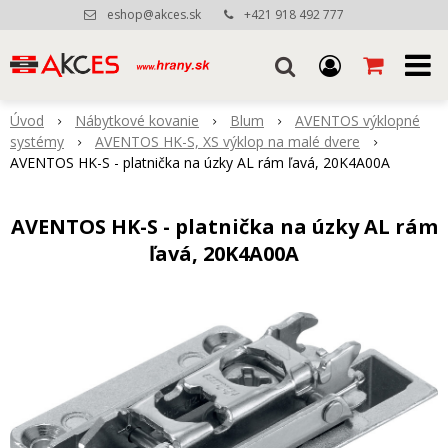
eshop@akces.sk
+421 918 492 777
Úvod
Nábytkové kovanie
Blum
AVENTOS výklopné
systémy
AVENTOS HK-S, XS výklop na malé dvere
AVENTOS HK-S - platnička na úzky AL rám ľavá, 20K4A00A
AVENTOS HK-S - platnička na úzky AL rám
ľavá, 20K4A00A