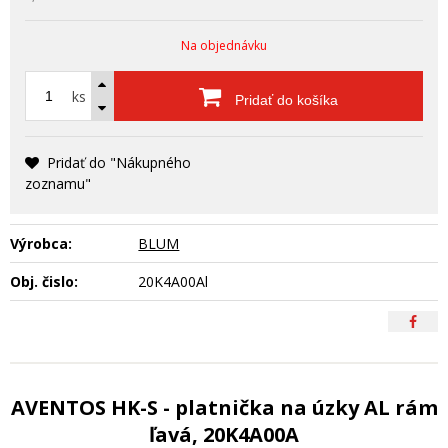
Na objednávku
ks
Pridať do košíka
Pridať do "Nákupného
zoznamu"
Výrobca:
BLUM
Obj. čislo:
20K4A00Al
AVENTOS HK-S - platnička na úzky AL rám
ľavá, 20K4A00A