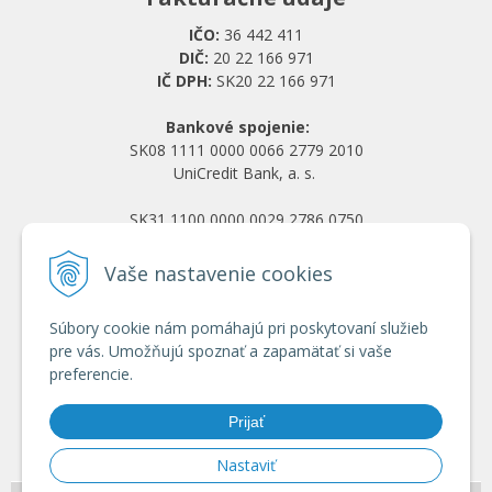
IČO:
36 442 411
DIČ:
20 22 166 971
IČ DPH:
SK20 22 166 971
Bankové spojenie:
SK08 1111 0000 0066 2779 2010
UniCredit Bank, a. s.
SK31 1100 0000 0029 2786 0750
Tatra banka, a. s.
Vaše nastavenie cookies
Všetko o nákupe
Súbory cookie nám pomáhajú pri poskytovaní služieb
Obchodné podmienky
pre vás. Umožňujú spoznať a zapamätať si vaše
Ochrana osobných údajov
preferencie.
Reklamačný poriadok
Doprava a platba
Prijať
Registrácia veľkoobchod
Nastaviť