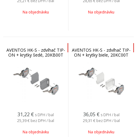
25,21 €
bez DPH / bal
28,65 €
bez DPH / bal
Na objednávku
Na objednávku
AVENTOS HK-S - zdvíhač TIP-
AVENTOS HK-S - zdvíhač TIP-
ON + krytky šedé, 20KB00T
ON + krytky biele, 20KC00T
31,22
€
36,05
€
s DPH / bal
s DPH / bal
25,39 €
bez DPH / bal
29,31 €
bez DPH / bal
Na objednávku
Na objednávku