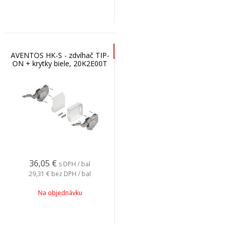
AVENTOS HK-S - zdvíhač TIP-
ON + krytky biele, 20K2E00T
36,05
€
s DPH / bal
29,31 €
bez DPH / bal
Na objednávku