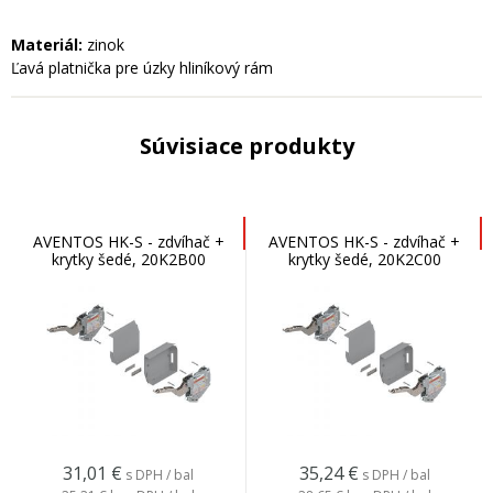
Materiál:
zinok
Ľavá platnička pre úzky hliníkový rám
Súvisiace produkty
AVENTOS HK-S - zdvíhač +
AVENTOS HK-S - zdvíhač +
krytky šedé, 20K2B00
krytky šedé, 20K2C00
31,01
€
35,24
€
s DPH / bal
s DPH / bal