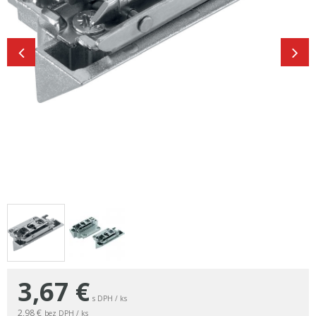
3,67
€
s DPH / ks
2,98 €
bez DPH / ks