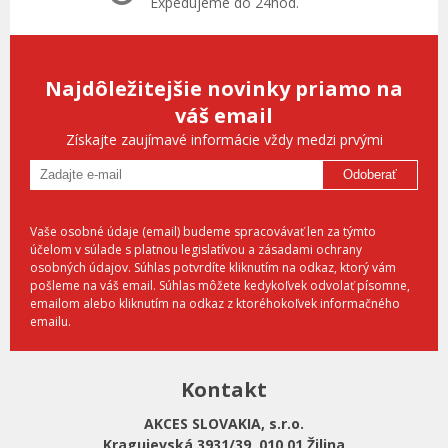
Expedujeme do 24hod.
Najdôležitejšie novinky priamo na
váš email
Získajte zaujímavé informácie vždy medzi prvými
Odoberať
Vaše osobné údaje (email) budeme spracovávať len za týmto
účelom v súlade s platnou legislatívou a zásadami ochrany
osobných údajov. Súhlas potvrdíte kliknutím na odkaz, ktorý vám
pošleme na váš email. Súhlas môžete kedykoľvek odvolať písomne,
emailom alebo kliknutím na odkaz z ktoréhokoľvek informačného
emailu.
Kontakt
AKCES SLOVAKIA, s.r.o.
Kragujevská 3931/39, 010 01 Žilina